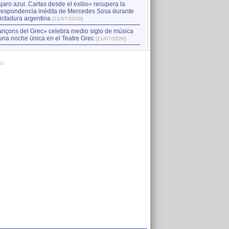
jaro azul. Cartas desde el exilio» recupera la
respondencia inédita de Mercedes Sosa durante
dictadura argentina
[21/07/2026]
nçons del Grec» celebra medio siglo de música
una noche única en el Teatre Grec
[21/07/2026]
AD