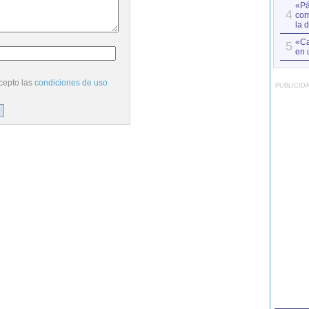
«Pá
4
cor
la 
«Ca
5
en 
cepto las
condiciones de uso
PUBLICID