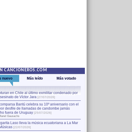
EN CANCIONEROS.COM
s nuevo
Más leído
Más votado
turan en Chile al último exmilitar condenado por
La comparsa Bantú celebra s
asesinato de Víctor Jara
mayor desfile de llamadas
1
[27/07/2026]
hecho fuera de Uruguay
[25
comparsa Bantú celebra su 10º aniversario con el
por Manel Gausachs
or desfile de llamadas de candombe jamás
Capturan en Chile al último
2
ho fuera de Uruguay
[25/07/2026]
el asesinato de Víctor Jara
[
Manel Gausachs
garita Laso lleva la música ecuatoriana a La Mar
Músicas
[22/07/2026]