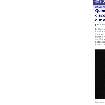
HOY 
CANCIO
Quinc
disco
que a
por
Xavie
El Cancio
cancione
document
chilena. 
canciones
histórico
esencial
Leer artíc