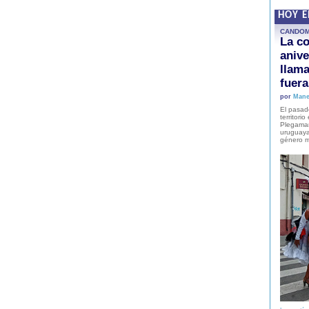
HOY 
CANDO
La co
anive
llam
fuer
por
Mane
El pasad
territori
Plegaman
uruguaya
género m