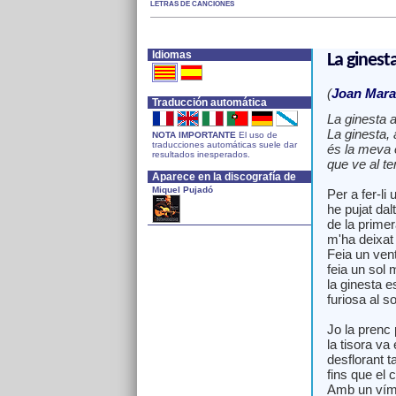
LETRAS DE CANCIONES
Idiomas
La ginest
(
Joan Mara
Traducción automática
La ginesta a
La ginesta, 
NOTA IMPORTANTE
El uso de
traducciones automáticas suele dar
és la meva
resultados inesperados.
que ve al te
Aparece en la discografía de
Miquel Pujadó
Per a fer-li
he pujat dalt
de la prime
m'ha deixat 
Feia un ven
feia un sol 
la ginesta e
furiosa al so
Jo la prenc 
la tisora va
desflorant 
fins que el 
Amb un víme