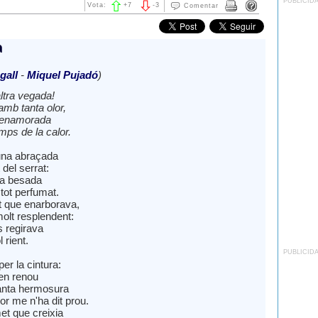
PUBLICID
Vota:
+
7
-
3
Comentar
a
gall
-
Miquel Pujadó
)
ltra vegada!
amb tanta olor,
 enamorada
mps de la calor.
 una abraçada
 del serrat:
ra besada
tot perfumat.
t que enarborava,
molt resplendent:
s regirava
l rient.
PUBLICID
per la cintura:
 en renou
tanta hermosura
cor me n'ha dit prou.
t que creixia