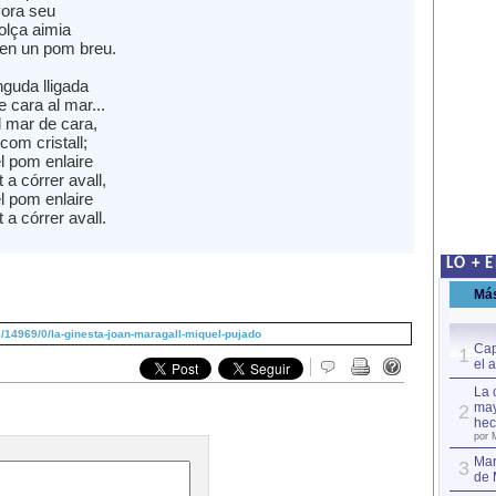
vora seu
dolça aimia
 en un pom breu.
nguda lligada
e cara al mar...
l mar de cara,
com cristall;
l pom enlaire
 a córrer avall,
l pom enlaire
 a córrer avall.
LO + 
Má
14969/0/la-ginesta-joan-maragall-miquel-pujado
Cap
1
el 
La 
may
2
hec
por 
Mar
3
de 