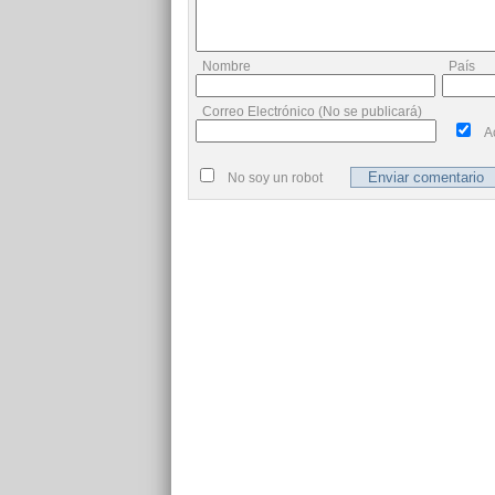
Nombre
País
Correo Electrónico (No se publicará)
A
No soy un robot