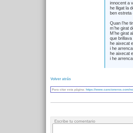
innocent a 
he lligat la 
ben estreta
Quan l'he ti
m'he girat d
M'he girat a
que brillava 
he aixecat e
i he arrencat
he aixecat e
i he arrencat
Volver atrás
Para citar esta página:
https://www.cancioneros.com/nc/
Escribe tu comentario