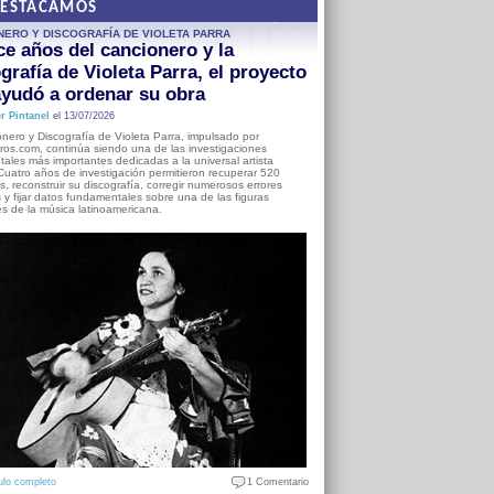
DESTACAMOS
NERO Y DISCOGRAFÍA DE VIOLETA PARRA
e años del cancionero y la
grafía de Violeta Parra, el proyecto
yudó a ordenar su obra
r Pintanel
el 13/07/2026
nero y Discografía de Violeta Parra, impulsado por
ros.com, continúa siendo una de las investigaciones
ales más importantes dedicadas a la universal artista
Cuatro años de investigación permitieron recuperar 520
, reconstruir su discografía, corregir numerosos errores
s y fijar datos fundamentales sobre una de las figuras
es de la música latinoamericana.
ulo completo
1 Comentario