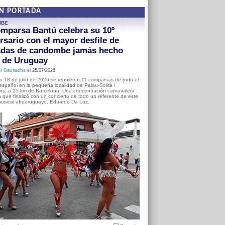
EN PORTADA
MBE
mparsa Bantú celebra su 10º
rsario con el mayor desfile de
adas de candombe jamás hecho
a de Uruguay
l Gausachs
el 25/07/2026
o 18 de julio de 2026 se reunieron 11 comparsas de todo el
o español en la pequeña localidad de Palau-Solità i
s, a 25 km de Barcelona. Una concentración carnavalera
 que finalizó con un concierto de todo un referente de este
usical afrouruguayo, Eduardo Da Luz.