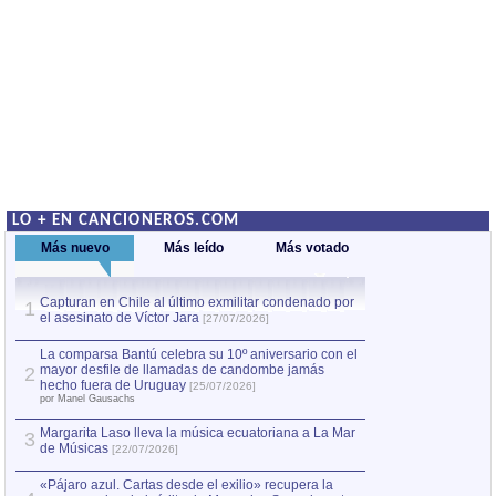
LO + EN CANCIONEROS.COM
Más nuevo
Más leído
Más votado
Capturan en Chile al último exmilitar condenado por
La comparsa Bantú
1
el asesinato de Víctor Jara
mayor desfile de
1
[27/07/2026]
hecho fuera de U
por Manel Gausachs
La comparsa Bantú celebra su 10º aniversario con el
mayor desfile de llamadas de candombe jamás
2
Capturan en Chile
2
hecho fuera de Uruguay
[25/07/2026]
el asesinato de Ví
por Manel Gausachs
Margarita Laso lleva la música ecuatoriana a La Mar
3
de Músicas
[22/07/2026]
«Pájaro azul. Cartas desde el exilio» recupera la