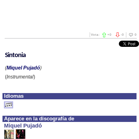
Vota:
+
0
-
0
0
Sintonia
(
Miquel Pujadó
)
(
Instrumental
)
Idiomas
Aparece en la discografía de
Miquel Pujadó