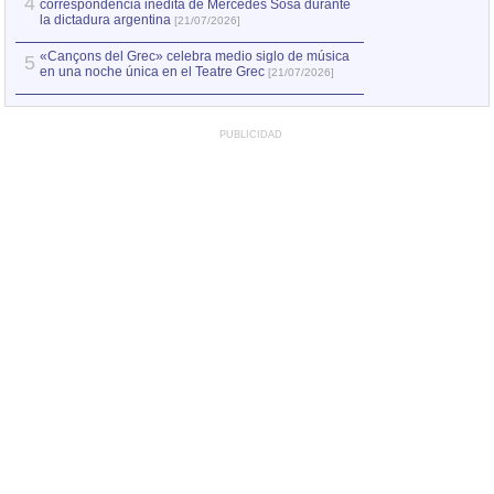
4
correspondencia inédita de Mercedes Sosa durante
la dictadura argentina
[21/07/2026]
«Cançons del Grec» celebra medio siglo de música
5
en una noche única en el Teatre Grec
[21/07/2026]
PUBLICIDAD