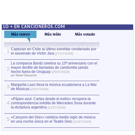
LO + EN CANCIONEROS.COM
Más nuevo
Más leído
Más votado
Capturan en Chile al último exmilitar condenado por
La comparsa Bantú
1
el asesinato de Víctor Jara
mayor desfile de
1
[27/07/2026]
hecho fuera de U
por Manel Gausachs
La comparsa Bantú celebra su 10º aniversario con el
mayor desfile de llamadas de candombe jamás
2
Capturan en Chile
2
hecho fuera de Uruguay
[25/07/2026]
el asesinato de Ví
por Manel Gausachs
Margarita Laso lleva la música ecuatoriana a La Mar
3
de Músicas
[22/07/2026]
«Pájaro azul. Cartas desde el exilio» recupera la
4
correspondencia inédita de Mercedes Sosa durante
la dictadura argentina
[21/07/2026]
«Cançons del Grec» celebra medio siglo de música
5
en una noche única en el Teatre Grec
[21/07/2026]