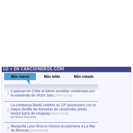
LO + EN CANCIONEROS.COM
Más nuevo
Más leído
Más votado
Capturan en Chile al último exmilitar condenado por
La comparsa Bantú
1
el asesinato de Víctor Jara
mayor desfile de
1
[27/07/2026]
hecho fuera de U
por Manel Gausachs
La comparsa Bantú celebra su 10º aniversario con el
mayor desfile de llamadas de candombe jamás
2
Capturan en Chile
2
hecho fuera de Uruguay
[25/07/2026]
el asesinato de Ví
por Manel Gausachs
Margarita Laso lleva la música ecuatoriana a La Mar
Margarita Laso ll
3
3
de Músicas
de Músicas
[22/07/2026]
[22/07