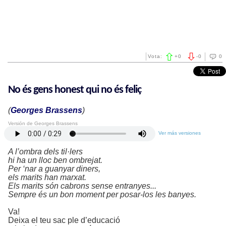
Vota:
+
0
-
0
0
No és gens honest qui no és feliç
(
Georges Brassens
)
Versión de Georges Brassens
Ver más versiones
A l’ombra dels til·lers
hi ha un lloc ben ombrejat.
Per ‘nar a guanyar diners,
els marits han marxat.
Els marits són cabrons sense entranyes...
Sempre és un bon moment per posar-los les banyes.
Va!
Deixa el teu sac ple d’educació