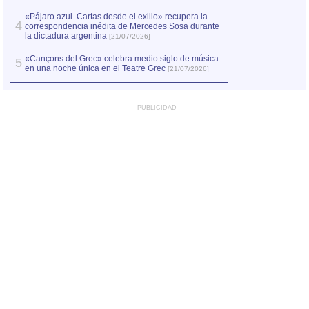
«Pájaro azul. Cartas desde el exilio» recupera la
4
correspondencia inédita de Mercedes Sosa durante
la dictadura argentina
[21/07/2026]
«Cançons del Grec» celebra medio siglo de música
5
en una noche única en el Teatre Grec
[21/07/2026]
PUBLICIDAD