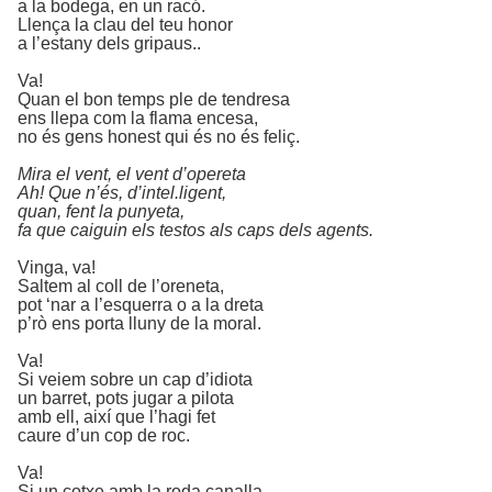
a la bodega, en un racó.
Llença la clau del teu honor
a l’estany dels gripaus..
Va!
Quan el bon temps ple de tendresa
ens llepa com la flama encesa,
no és gens honest qui és no és feliç.
Mira el vent, el vent d’opereta
Ah! Que n’és, d’intel.ligent,
quan, fent la punyeta,
fa que caiguin els testos als caps dels agents.
Vinga, va!
Saltem al coll de l’oreneta,
pot ‘nar a l’esquerra o a la dreta
p’rò ens porta lluny de la moral.
Va!
Si veiem sobre un cap d’idiota
un barret, pots jugar a pilota
amb ell, així que l’hagi fet
caure d’un cop de roc.
Va!
Si un cotxe amb la roda canalla