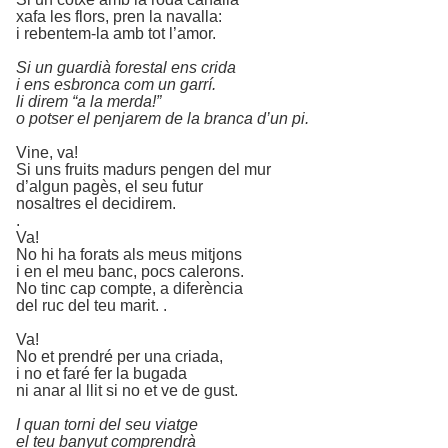
xafa les flors, pren la navalla:
i rebentem-la amb tot l’amor.
Si un guardià forestal ens crida
i ens esbronca com un garrí.
li direm “a la merda!”
o potser el penjarem de la branca d’un pi.
Vine, va!
Si uns fruits madurs pengen del mur
d’algun pagès, el seu futur
nosaltres el decidirem.
.
Va!
No hi ha forats als meus mitjons
i en el meu banc, pocs calerons.
No tinc cap compte, a diferència
del ruc del teu marit. .
Va!
No et prendré per una criada,
i no et faré fer la bugada
ni anar al llit si no et ve de gust.
I quan torni del seu viatge
el teu banyut comprendrà