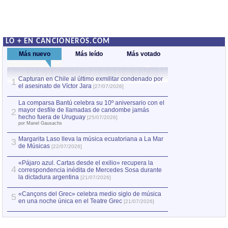
LO + EN CANCIONEROS.COM
Más nuevo
Más leído
Más votado
Capturan en Chile al último exmilitar condenado por
Capturan en Chile
1
1
el asesinato de Víctor Jara
el asesinato de Ví
[27/07/2026]
La comparsa Bantú celebra su 10º aniversario con el
mayor desfile de llamadas de candombe jamás
2
hecho fuera de Uruguay
[25/07/2026]
por Manel Gausachs
Margarita Laso lleva la música ecuatoriana a La Mar
3
de Músicas
[22/07/2026]
«Pájaro azul. Cartas desde el exilio» recupera la
4
correspondencia inédita de Mercedes Sosa durante
la dictadura argentina
[21/07/2026]
«Cançons del Grec» celebra medio siglo de música
5
en una noche única en el Teatre Grec
[21/07/2026]