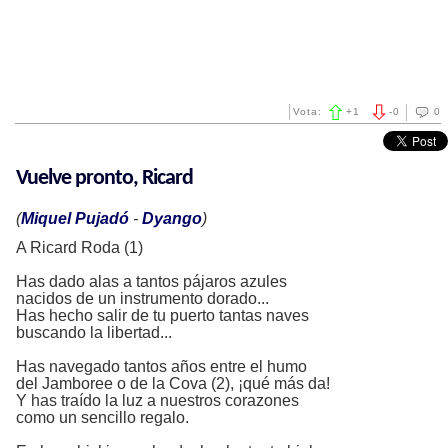
Vota:
+
1
-
0
0
Vuelve pronto, Ricard
(
Miquel Pujadó
-
Dyango
)
A Ricard Roda (1)
Has dado alas a tantos pájaros azules
nacidos de un instrumento dorado...
Has hecho salir de tu puerto tantas naves
buscando la libertad...
Has navegado tantos años entre el humo
del Jamboree o de la Cova (2), ¡qué más da!
Y has traído la luz a nuestros corazones
como un sencillo regalo.