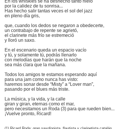
En los whiskies se ha deshecho tanto hielo
por la calidez de tu sonrisa...
Has hecho salir tantas veces el sol del jazz
en pleno día gris,
que, cuando los dedos se negaron a obedecerte,
un contrabajo de repente se agrietó,
el clarinete más frío se estremeció
y lloró un saxo.
En el escenario queda un espacio vacío
y tú, y solamente tú, podrás llenarlo
con melodías que harán que la noche
sea más clara que la mañana.
Todos los amigos te estamos esperando aquí
para una jam como nunca has visto:
haremos sonar desde “Misty” a “Lover man”,
pasando por el blues más triste.
La música, y la vida, y la calle
giran y giran, eternas como el mar,
pero necesitamos un Roda (3) para que rueden bien...
¡Vuelve pronto, Ricard!
(1) Ricard Roda: gran saxofonista, flautista y clarinetista catalán.