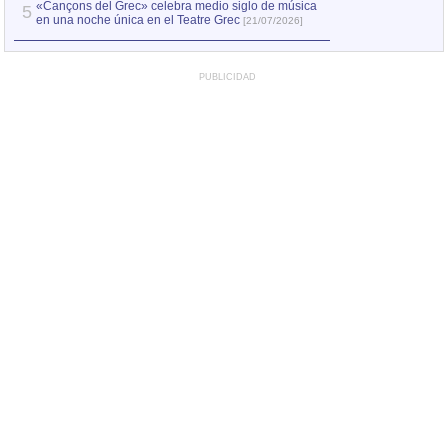
«Cançons del Grec» celebra medio siglo de música
5
en una noche única en el Teatre Grec
[21/07/2026]
PUBLICIDAD