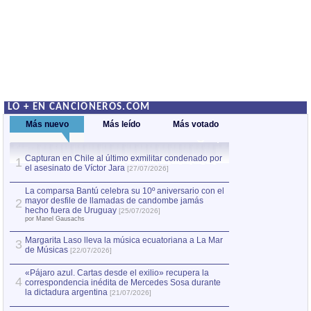
LO + EN CANCIONEROS.COM
Más nuevo
Más leído
Más votado
Capturan en Chile al último exmilitar condenado por
Capturan en Chile
1
1
el asesinato de Víctor Jara
el asesinato de Ví
[27/07/2026]
La comparsa Bantú celebra su 10º aniversario con el
mayor desfile de llamadas de candombe jamás
2
hecho fuera de Uruguay
[25/07/2026]
por Manel Gausachs
Margarita Laso lleva la música ecuatoriana a La Mar
3
de Músicas
[22/07/2026]
«Pájaro azul. Cartas desde el exilio» recupera la
4
correspondencia inédita de Mercedes Sosa durante
la dictadura argentina
[21/07/2026]