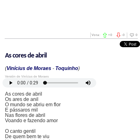
Vota:
+
0
-
0
0
As cores de abril
(
Vinícius de Moraes
-
Toquinho
)
Versión de Vinícius de Moraes
As cores de abril
Os ares de anil
O mundo se abriu em flor
E pássaros mil
Nas flores de abril
Voando e fazendo amor
O canto gentil
De quem bem te viu