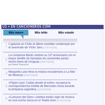
LO + EN CANCIONEROS.COM
Más nuevo
Más leído
Más votado
Capturan en Chile al último exmilitar condenado por
La comparsa Bantú
1
el asesinato de Víctor Jara
mayor desfile de
1
[27/07/2026]
hecho fuera de U
por Manel Gausachs
La comparsa Bantú celebra su 10º aniversario con el
mayor desfile de llamadas de candombe jamás
2
Capturan en Chile
2
hecho fuera de Uruguay
[25/07/2026]
el asesinato de Ví
por Manel Gausachs
Margarita Laso lleva la música ecuatoriana a La Mar
3
de Músicas
[22/07/2026]
«Pájaro azul. Cartas desde el exilio» recupera la
4
correspondencia inédita de Mercedes Sosa durante
la dictadura argentina
[21/07/2026]
«Cançons del Grec» celebra medio siglo de música
5
en una noche única en el Teatre Grec
[21/07/2026]