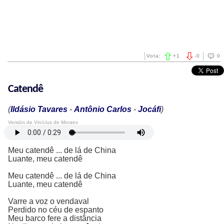
Vota:
+
1
-
0
0
Catendê
(
Ildásio Tavares
-
Antônio Carlos
-
Jocáfi
)
Versión de Vinícius de Moraes
Meu catendê ... de lá de China
Luante, meu catendê
Meu catendê ... de lá de China
Luante, meu catendê
Varre a voz o vendaval
Perdido no céu de espanto
Meu barco fere a distância