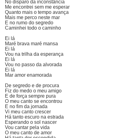
No disparo da inconstância
Me encontrei sem me esperar
Quanto mais o tempo avança
Mais me perco neste mar
E no rumo do segredo
Caminhei todo o caminho
Ei lá
Maré brava maré mansa
Ei lá
Vou na trilha da esperança
Ei lá
Vou no passo da alvorada
Ei lá
Mar amor enamorada
De segredo e de procura
Fiz do medo o meu amigo
E de força sempre pura
O meu canto se encontrou
E no fim da jornada
Vi meu canto crescer
Há tanto escuro na estrada
Esperando o sol nascer
Vou cantar pela vida
O meu canto de amor
Há tanta dor escondida