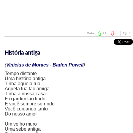
Vota:
+
1
-
0
0
História antiga
(
Vinícius de Moraes
-
Baden Powell
)
Tempo distante
Uma história antiga
Tinha aquela rua
Aquela lua tão amiga
Tinha a nossa casa
E o jardim tão lindo
E você sempre sorrindo
Você cuidando tanto
Do nosso amor
Um velho muro
Uma sebe antiga