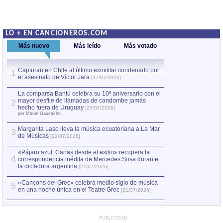
LO + EN CANCIONEROS.COM
Más nuevo
Más leído
Más votado
Capturan en Chile al último exmilitar condenado por
La comparsa Bantú
1
el asesinato de Víctor Jara
mayor desfile de
1
[27/07/2026]
hecho fuera de U
por Manel Gausachs
La comparsa Bantú celebra su 10º aniversario con el
mayor desfile de llamadas de candombe jamás
2
Capturan en Chile
2
hecho fuera de Uruguay
[25/07/2026]
el asesinato de Ví
por Manel Gausachs
Margarita Laso lleva la música ecuatoriana a La Mar
3
de Músicas
[22/07/2026]
«Pájaro azul. Cartas desde el exilio» recupera la
4
correspondencia inédita de Mercedes Sosa durante
la dictadura argentina
[21/07/2026]
«Cançons del Grec» celebra medio siglo de música
5
en una noche única en el Teatre Grec
[21/07/2026]
PUBLICIDAD