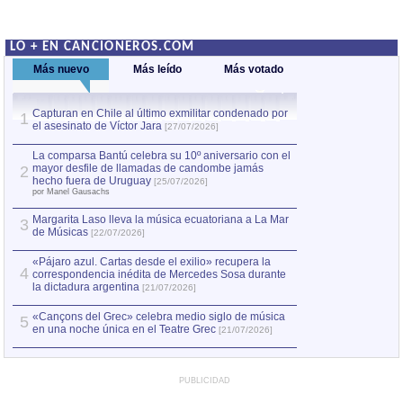
LO + EN CANCIONEROS.COM
Más nuevo
Más leído
Más votado
Capturan en Chile al último exmilitar condenado por
La comparsa Bantú
1
el asesinato de Víctor Jara
mayor desfile de
1
[27/07/2026]
hecho fuera de U
por Manel Gausachs
La comparsa Bantú celebra su 10º aniversario con el
mayor desfile de llamadas de candombe jamás
2
Capturan en Chile
2
hecho fuera de Uruguay
[25/07/2026]
el asesinato de Ví
por Manel Gausachs
Margarita Laso lleva la música ecuatoriana a La Mar
Margarita Laso ll
3
3
de Músicas
de Músicas
[22/07/2026]
[22/07
«Pájaro azul. Cartas desde el exilio» recupera la
4
correspondencia inédita de Mercedes Sosa durante
la dictadura argentina
[21/07/2026]
«Cançons del Grec» celebra medio siglo de música
5
en una noche única en el Teatre Grec
[21/07/2026]
PUBLICIDAD