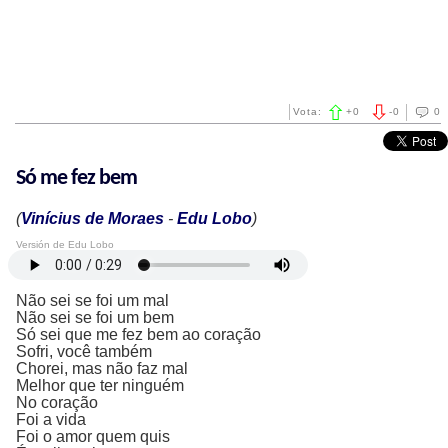
Vota:
+
0
-
0
0
Só me fez bem
(
Vinícius de Moraes
-
Edu Lobo
)
Versión de Edu Lobo
Não sei se foi um mal
Não sei se foi um bem
Só sei que me fez bem ao coração
Sofri, você também
Chorei, mas não faz mal
Melhor que ter ninguém
No coração
Foi a vida
Foi o amor quem quis