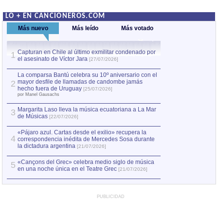
LO + EN CANCIONEROS.COM
Más nuevo
Más leído
Más votado
Capturan en Chile al último exmilitar condenado por
La comparsa Bantú
1
el asesinato de Víctor Jara
mayor desfile de
1
[27/07/2026]
hecho fuera de U
por Manel Gausachs
La comparsa Bantú celebra su 10º aniversario con el
mayor desfile de llamadas de candombe jamás
2
Capturan en Chile
2
hecho fuera de Uruguay
[25/07/2026]
el asesinato de Ví
por Manel Gausachs
Margarita Laso lleva la música ecuatoriana a La Mar
3
de Músicas
[22/07/2026]
«Pájaro azul. Cartas desde el exilio» recupera la
4
correspondencia inédita de Mercedes Sosa durante
la dictadura argentina
[21/07/2026]
«Cançons del Grec» celebra medio siglo de música
5
en una noche única en el Teatre Grec
[21/07/2026]
PUBLICIDAD