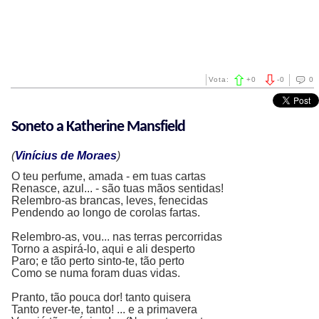
Vota:
+
0
-
0
0
Soneto a Katherine Mansfield
(
Vinícius de Moraes
)
O teu perfume, amada - em tuas cartas
Renasce, azul... - são tuas mãos sentidas!
Relembro-as brancas, leves, fenecidas
Pendendo ao longo de corolas fartas.
Relembro-as, vou... nas terras percorridas
Torno a aspirá-lo, aqui e ali desperto
Paro; e tão perto sinto-te, tão perto
Como se numa foram duas vidas.
Pranto, tão pouca dor! tanto quisera
Tanto rever-te, tanto! ... e a primavera