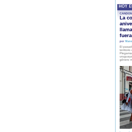
HOY 
CANDO
La co
anive
llam
fuer
por
Mane
El pasad
territori
Plegaman
uruguaya
género m