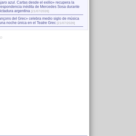
jaro azul. Cartas desde el exilio» recupera la
respondencia inédita de Mercedes Sosa durante
dictadura argentina
[21/07/2026]
nçons del Grec» celebra medio siglo de música
una noche única en el Teatre Grec
[21/07/2026]
AD