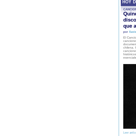
HOY 
CANCIO
Quinc
disco
que a
por
Xavie
El Cancio
cancione
document
chilena. 
canciones
histórico
esencial
Leer artíc