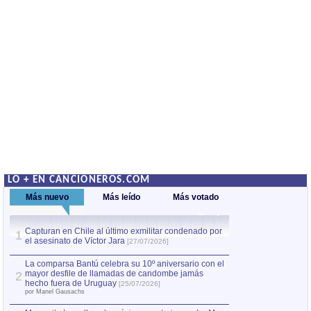
LO + EN CANCIONEROS.COM
Más nuevo
Más leído
Más votado
Capturan en Chile al último exmilitar condenado por
La comparsa Bantú
1
el asesinato de Víctor Jara
mayor desfile de
1
[27/07/2026]
hecho fuera de U
por Manel Gausachs
La comparsa Bantú celebra su 10º aniversario con el
mayor desfile de llamadas de candombe jamás
2
Capturan en Chile
2
hecho fuera de Uruguay
[25/07/2026]
el asesinato de Ví
por Manel Gausachs