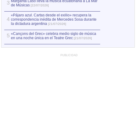
Margarita Laso lleva la música ecuatoriana a La Mar
3
de Músicas
[22/07/2026]
«Pájaro azul. Cartas desde el exilio» recupera la
4
correspondencia inédita de Mercedes Sosa durante
la dictadura argentina
[21/07/2026]
«Cançons del Grec» celebra medio siglo de música
5
en una noche única en el Teatre Grec
[21/07/2026]
PUBLICIDAD