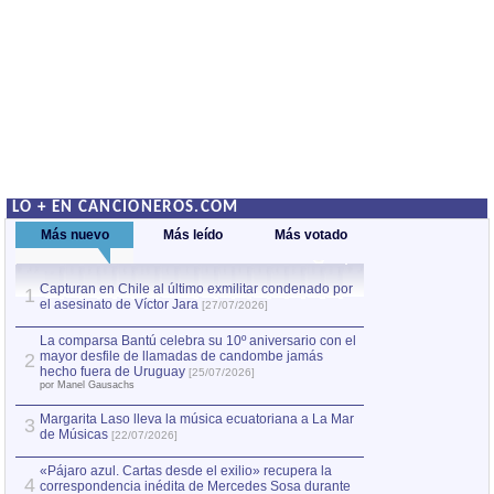
LO + EN CANCIONEROS.COM
Más nuevo
Más leído
Más votado
Capturan en Chile al último exmilitar condenado por
La comparsa Bantú
1
el asesinato de Víctor Jara
mayor desfile de
1
[27/07/2026]
hecho fuera de U
por Manel Gausachs
La comparsa Bantú celebra su 10º aniversario con el
mayor desfile de llamadas de candombe jamás
2
Capturan en Chile
2
hecho fuera de Uruguay
[25/07/2026]
el asesinato de Ví
por Manel Gausachs
Margarita Laso lleva la música ecuatoriana a La Mar
3
de Músicas
[22/07/2026]
«Pájaro azul. Cartas desde el exilio» recupera la
4
correspondencia inédita de Mercedes Sosa durante