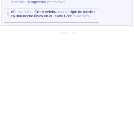
la dictadura argentina
[21/07/2026]
«Cançons del Grec» celebra medio siglo de música
5
en una noche única en el Teatre Grec
[21/07/2026]
PUBLICIDAD