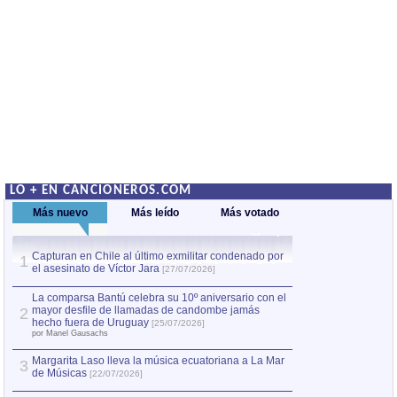
LO + EN CANCIONEROS.COM
Más nuevo
Más leído
Más votado
Capturan en Chile al último exmilitar condenado por
La comparsa Bantú
1
el asesinato de Víctor Jara
mayor desfile de
1
[27/07/2026]
hecho fuera de U
por Manel Gausachs
La comparsa Bantú celebra su 10º aniversario con el
mayor desfile de llamadas de candombe jamás
2
Capturan en Chile
2
hecho fuera de Uruguay
[25/07/2026]
el asesinato de Ví
por Manel Gausachs
Margarita Laso lleva la música ecuatoriana a La Mar
3
de Músicas
[22/07/2026]