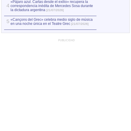
«Pájaro azul. Cartas desde el exilio» recupera la
4
correspondencia inédita de Mercedes Sosa durante
la dictadura argentina
[21/07/2026]
«Cançons del Grec» celebra medio siglo de música
5
en una noche única en el Teatre Grec
[21/07/2026]
PUBLICIDAD