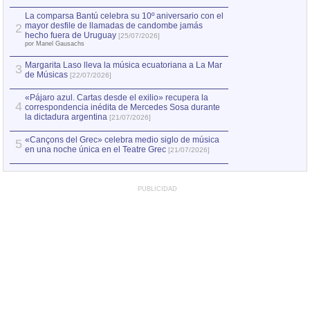
hecho fuera de U
por Manel Gausachs
La comparsa Bantú celebra su 10º aniversario con el
mayor desfile de llamadas de candombe jamás
2
Capturan en Chile
2
hecho fuera de Uruguay
[25/07/2026]
el asesinato de Ví
por Manel Gausachs
Margarita Laso lleva la música ecuatoriana a La Mar
3
de Músicas
[22/07/2026]
«Pájaro azul. Cartas desde el exilio» recupera la
4
correspondencia inédita de Mercedes Sosa durante
la dictadura argentina
[21/07/2026]
«Cançons del Grec» celebra medio siglo de música
5
en una noche única en el Teatre Grec
[21/07/2026]
PUBLICIDAD