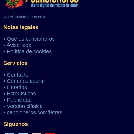
© 2026 CANCIONEROS.COM
Notas legales
•
Qué es cancioneros
•
Aviso legal
•
Política de cookies
Servicios
•
Contacto
•
Cómo colaborar
•
Criterios
•
Estadísticas
•
Publicidad
•
Versión clásica
•
cancioneros.com/letras
Síguenos