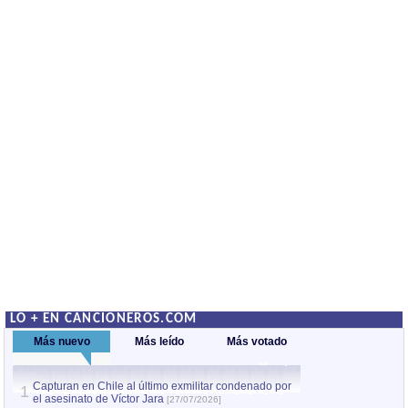
LO + EN CANCIONEROS.COM
Más nuevo
Más leído
Más votado
Capturan en Chile al último exmilitar condenado por
La comparsa Bantú
1
el asesinato de Víctor Jara
mayor desfile de
1
[27/07/2026]