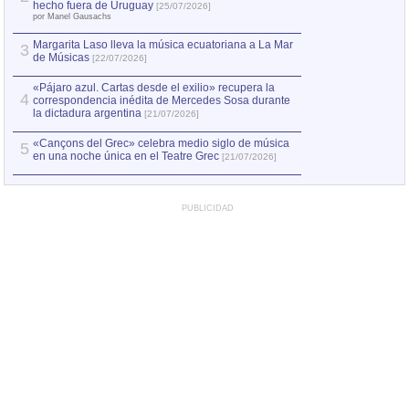
Capturan en Chile
2
hecho fuera de Uruguay
[25/07/2026]
el asesinato de Ví
por Manel Gausachs
Margarita Laso lleva la música ecuatoriana a La Mar
3
de Músicas
[22/07/2026]
«Pájaro azul. Cartas desde el exilio» recupera la
4
correspondencia inédita de Mercedes Sosa durante
la dictadura argentina
[21/07/2026]
«Cançons del Grec» celebra medio siglo de música
5
en una noche única en el Teatre Grec
[21/07/2026]
PUBLICIDAD