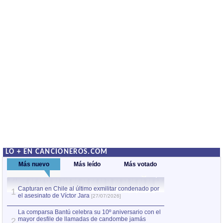
LO + EN CANCIONEROS.COM
Más nuevo
Más leído
Más votado
Capturan en Chile al último exmilitar condenado por
La comparsa Bantú
1
el asesinato de Víctor Jara
mayor desfile de
1
[27/07/2026]
hecho fuera de U
por Manel Gausachs
La comparsa Bantú celebra su 10º aniversario con el
mayor desfile de llamadas de candombe jamás
2