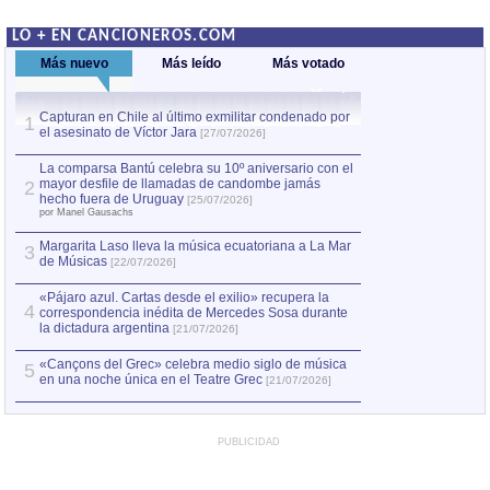
LO + EN CANCIONEROS.COM
Más nuevo
Más leído
Más votado
Capturan en Chile al último exmilitar condenado por
La comparsa Bantú
1
el asesinato de Víctor Jara
mayor desfile de
1
[27/07/2026]
hecho fuera de U
por Manel Gausachs
La comparsa Bantú celebra su 10º aniversario con el
mayor desfile de llamadas de candombe jamás
2
Capturan en Chile
2
hecho fuera de Uruguay
[25/07/2026]
el asesinato de Ví
por Manel Gausachs
Margarita Laso lleva la música ecuatoriana a La Mar
3
de Músicas
[22/07/2026]
«Pájaro azul. Cartas desde el exilio» recupera la
4
correspondencia inédita de Mercedes Sosa durante
la dictadura argentina
[21/07/2026]
«Cançons del Grec» celebra medio siglo de música
5
en una noche única en el Teatre Grec
[21/07/2026]
PUBLICIDAD