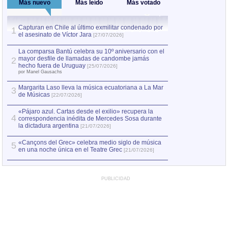
Más nuevo
Más leído
Más votado
Capturan en Chile al último exmilitar condenado por
La comparsa Bantú
1
el asesinato de Víctor Jara
mayor desfile de
1
[27/07/2026]
hecho fuera de U
por Manel Gausachs
La comparsa Bantú celebra su 10º aniversario con el
mayor desfile de llamadas de candombe jamás
2
Capturan en Chile
2
hecho fuera de Uruguay
[25/07/2026]
el asesinato de Ví
por Manel Gausachs
Margarita Laso lleva la música ecuatoriana a La Mar
3
de Músicas
[22/07/2026]
«Pájaro azul. Cartas desde el exilio» recupera la
4
correspondencia inédita de Mercedes Sosa durante
la dictadura argentina
[21/07/2026]
«Cançons del Grec» celebra medio siglo de música
5
en una noche única en el Teatre Grec
[21/07/2026]
PUBLICIDAD