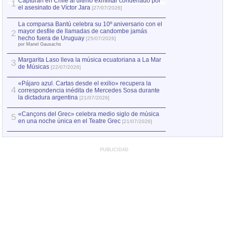
Capturan en Chile al último exmilitar condenado por
La comparsa Bantú
1
el asesinato de Víctor Jara
mayor desfile de
1
[27/07/2026]
hecho fuera de U
por Manel Gausachs
La comparsa Bantú celebra su 10º aniversario con el
mayor desfile de llamadas de candombe jamás
2
Capturan en Chile
2
hecho fuera de Uruguay
[25/07/2026]
el asesinato de Ví
por Manel Gausachs
Margarita Laso lleva la música ecuatoriana a La Mar
3
de Músicas
[22/07/2026]
«Pájaro azul. Cartas desde el exilio» recupera la
4
correspondencia inédita de Mercedes Sosa durante
la dictadura argentina
[21/07/2026]
«Cançons del Grec» celebra medio siglo de música
5
en una noche única en el Teatre Grec
[21/07/2026]
PUBLICIDAD