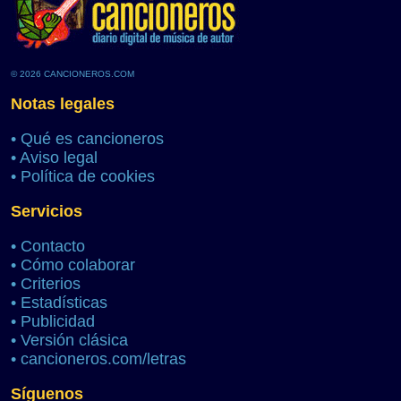
© 2026 CANCIONEROS.COM
Notas legales
•
Qué es cancioneros
•
Aviso legal
•
Política de cookies
Servicios
•
Contacto
•
Cómo colaborar
•
Criterios
•
Estadísticas
•
Publicidad
•
Versión clásica
•
cancioneros.com/letras
Síguenos