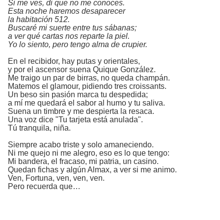
Si me ves, di que no me conoces.
Esta noche haremos desaparecer
la habitación 512.
Buscaré mi suerte entre tus sábanas;
a ver qué cartas nos reparte la piel.
Yo lo siento, pero tengo alma de crupier.
En el recibidor, hay putas y orientales,
y por el ascensor suena Quique González.
Me traigo un par de birras, no queda champán.
Matemos el glamour, pidiendo tres croissants.
Un beso sin pasión marca tu despedida;
a mí me quedará el sabor al humo y tu saliva.
Suena un timbre y me despierta la resaca.
Una voz dice "Tu tarjeta está anulada".
Tú tranquila, niña.
Siempre acabo triste y solo amaneciendo.
Ni me quejo ni me alegro, eso es lo que tengo:
Mi bandera, el fracaso, mi patria, un casino.
Quedan fichas y algún Almax, a ver si me animo.
Ven, Fortuna, ven, ven, ven.
Pero recuerda que…