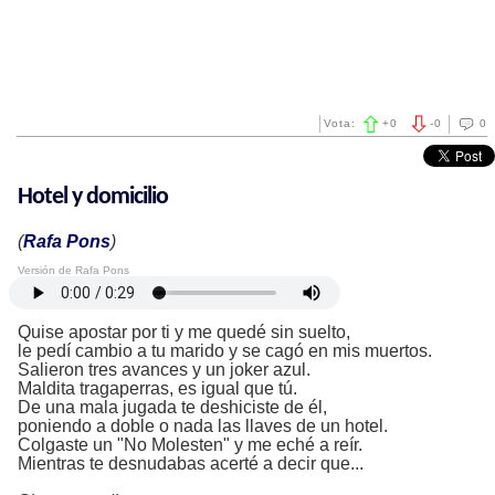
Vota:
+
0
-
0
0
Hotel y domicilio
(
Rafa Pons
)
Versión de Rafa Pons
Quise apostar por ti y me quedé sin suelto,
le pedí cambio a tu marido y se cagó en mis muertos.
Salieron tres avances y un joker azul.
Maldita tragaperras, es igual que tú.
De una mala jugada te deshiciste de él,
poniendo a doble o nada las llaves de un hotel.
Colgaste un "No Molesten" y me eché a reír.
Mientras te desnudabas acerté a decir que...