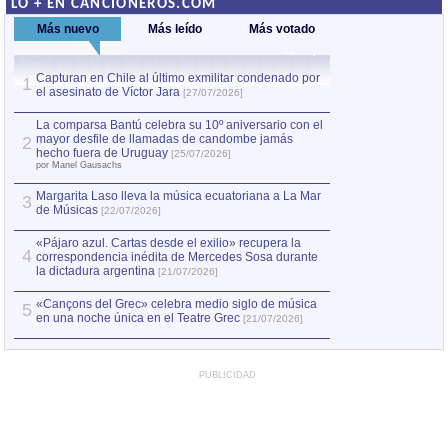
LO + EN CANCIONEROS.COM
Más nuevo
Más leído
Más votado
Capturan en Chile al último exmilitar condenado por
La comparsa Bantú
1
el asesinato de Víctor Jara
mayor desfile de
1
[27/07/2026]
hecho fuera de U
por Manel Gausachs
La comparsa Bantú celebra su 10º aniversario con el
mayor desfile de llamadas de candombe jamás
2
Capturan en Chile
2
hecho fuera de Uruguay
[25/07/2026]
el asesinato de Ví
por Manel Gausachs
Margarita Laso lleva la música ecuatoriana a La Mar
3
de Músicas
[22/07/2026]
«Pájaro azul. Cartas desde el exilio» recupera la
4
correspondencia inédita de Mercedes Sosa durante
la dictadura argentina
[21/07/2026]
«Cançons del Grec» celebra medio siglo de música
5
en una noche única en el Teatre Grec
[21/07/2026]
PUBLICIDAD