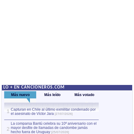
LO + EN CANCIONEROS.COM
Más nuevo
Más leído
Más votado
Capturan en Chile al último exmilitar condenado por
La comparsa Bantú
1
el asesinato de Víctor Jara
mayor desfile de
1
[27/07/2026]
hecho fuera de U
por Manel Gausachs
La comparsa Bantú celebra su 10º aniversario con el
mayor desfile de llamadas de candombe jamás
2
Capturan en Chile
2
hecho fuera de Uruguay
[25/07/2026]