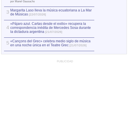
el asesinato de Ví
por Manel Gausachs
Margarita Laso lleva la música ecuatoriana a La Mar
3
de Músicas
[22/07/2026]
«Pájaro azul. Cartas desde el exilio» recupera la
4
correspondencia inédita de Mercedes Sosa durante
la dictadura argentina
[21/07/2026]
«Cançons del Grec» celebra medio siglo de música
5
en una noche única en el Teatre Grec
[21/07/2026]
PUBLICIDAD