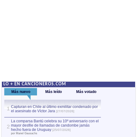
LO + EN CANCIONEROS.COM
Más nuevo
Más leído
Más votado
Capturan en Chile al último exmilitar condenado por
Capturan en Chile
1
1
el asesinato de Víctor Jara
el asesinato de Ví
[27/07/2026]
La comparsa Bantú celebra su 10º aniversario con el
mayor desfile de llamadas de candombe jamás
2
hecho fuera de Uruguay
[25/07/2026]
por Manel Gausachs