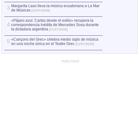
Margarita Laso lleva la música ecuatoriana a La Mar
3
de Músicas
[22/07/2026]
«Pájaro azul. Cartas desde el exilio» recupera la
4
correspondencia inédita de Mercedes Sosa durante
la dictadura argentina
[21/07/2026]
«Cançons del Grec» celebra medio siglo de música
5
en una noche única en el Teatre Grec
[21/07/2026]
PUBLICIDAD