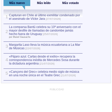
Más nuevo
Más leído
Más votado
Capturan en Chile al último exmilitar condenado por
La comparsa Bantú
1
el asesinato de Víctor Jara
mayor desfile de
1
[27/07/2026]
hecho fuera de U
por Manel Gausachs
La comparsa Bantú celebra su 10º aniversario con el
mayor desfile de llamadas de candombe jamás
2
Capturan en Chile
2
hecho fuera de Uruguay
[25/07/2026]
el asesinato de Ví
por Manel Gausachs
Margarita Laso lleva la música ecuatoriana a La Mar
3
de Músicas
[22/07/2026]
«Pájaro azul. Cartas desde el exilio» recupera la
4
correspondencia inédita de Mercedes Sosa durante
la dictadura argentina
[21/07/2026]
«Cançons del Grec» celebra medio siglo de música
5
en una noche única en el Teatre Grec
[21/07/2026]
PUBLICIDAD