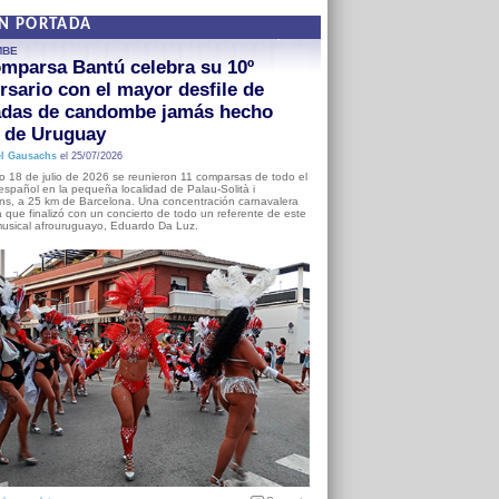
EN PORTADA
MBE
mparsa Bantú celebra su 10º
rsario con el mayor desfile de
adas de candombe jamás hecho
a de Uruguay
l Gausachs
el 25/07/2026
o 18 de julio de 2026 se reunieron 11 comparsas de todo el
o español en la pequeña localidad de Palau-Solità i
s, a 25 km de Barcelona. Una concentración carnavalera
 que finalizó con un concierto de todo un referente de este
usical afrouruguayo, Eduardo Da Luz.