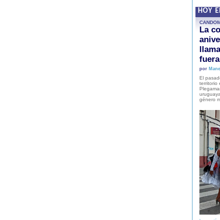
HOY 
CANDO
La co
anive
llam
fuer
por
Mane
El pasad
territori
Plegaman
uruguaya
género m