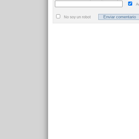
A
No soy un robot