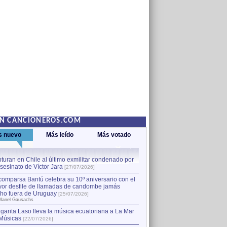
EN CANCIONEROS.COM
s nuevo
Más leído
Más votado
turan en Chile al último exmilitar condenado por
La comparsa Bantú celebra s
asesinato de Víctor Jara
mayor desfile de llamadas
1
[27/07/2026]
hecho fuera de Uruguay
[25
comparsa Bantú celebra su 10º aniversario con el
por Manel Gausachs
or desfile de llamadas de candombe jamás
Capturan en Chile al último
2
ho fuera de Uruguay
[25/07/2026]
el asesinato de Víctor Jara
[
Manel Gausachs
garita Laso lleva la música ecuatoriana a La Mar
Músicas
[22/07/2026]