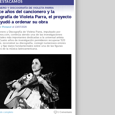
DESTACAMOS
NERO Y DISCOGRAFÍA DE VIOLETA PARRA
e años del cancionero y la
grafía de Violeta Parra, el proyecto
yudó a ordenar su obra
r Pintanel
el 13/07/2026
nero y Discografía de Violeta Parra, impulsado por
ros.com, continúa siendo una de las investigaciones
ales más importantes dedicadas a la universal artista
Cuatro años de investigación permitieron recuperar 520
, reconstruir su discografía, corregir numerosos errores
s y fijar datos fundamentales sobre una de las figuras
es de la música latinoamericana.
ulo completo
1 Comentario