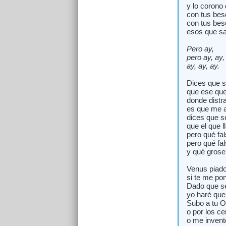
y lo corono 
con tus bes
con tus bes
esos que sa
Pero ay,
pero ay, ay,
ay, ay, ay.
Dices que so
que ese que
donde distr
es que me 
dices que so
que el que 
pero qué fa
pero qué fa
y qué groser
Venus piado
si te me pon
Dado que s
yo haré que 
Subo a tu O
o por los c
o me invent