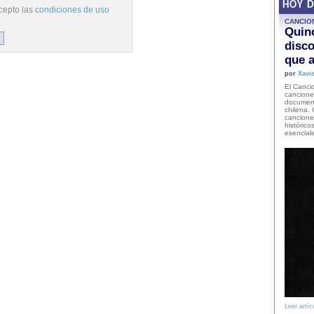
HOY 
cepto las
condiciones de uso
CANCIO
Quinc
disco
que a
por
Xavie
El Cancio
cancione
document
chilena. 
canciones
histórico
esencial
Leer artíc