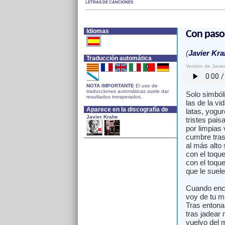
LETRAS DE CANCIONES
Idiomas
Con pasos
(
Javier Kra
Traducción automática
Versión de Javie
NOTA IMPORTANTE
El uso de
traducciones automáticas suele dar
Solo simbó
resultados inesperados.
las de la vi
Aparece en la discografía de
latas, yogu
Javier Krahe
tristes pais
por limpias
cumbre tra
al más alto
con el toqu
con el toqu
que le suele
Cuando enc
voy de tu m
Tras entona
tras jadear
vuelvo del 