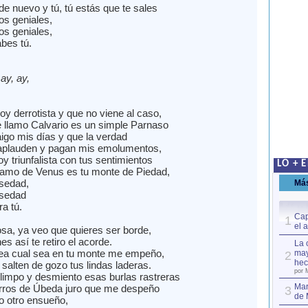
de nuevo y tú, tú estás que te sales
os geniales,
os geniales,
bes tú.
 ay, ay,
y derrotista y que no viene al caso,
 llamo Calvario es un simple Parnaso
aigo mis días y que la verdad
aplauden y pagan mis emolumentos,
y triunfalista con tus sentimientos
LO + 
llamo de Venus es tu monte de Piedad,
lsedad,
Má
lsedad
a tú.
Cap
1
el 
sa, ya veo que quieres ser borde,
es así te retiro el acorde.
La 
ea cual sea en tu monte me empeño,
may
2
hec
salten de gozo tus lindas laderas.
por 
limpo y desmiento esas burlas rastreras
Mar
erros de Úbeda juro que me despeño
3
de 
o otro ensueño,