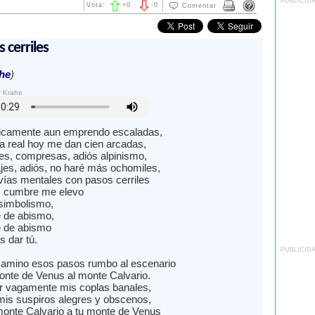
PUBLICID
Vota:
+
0
-
0
Comentar
 cerriles
he
)
r Krahe
licamente aun emprendo escaladas,
da real hoy me dan cien arcadas,
res, compresas, adiós alpinismo,
ajes, adiós, no haré más ochomiles,
 vías mentales con pasos cerriles
s cumbre me elevo
 simbolismo,
e de abismo,
e de abismo
s dar tú.
PUBLICID
amino esos pasos rumbo al escenario
onte de Venus al monte Calvario.
r vagamente mis coplas banales,
 mis suspiros alegres y obscenos,
monte Calvario a tu monte de Venus