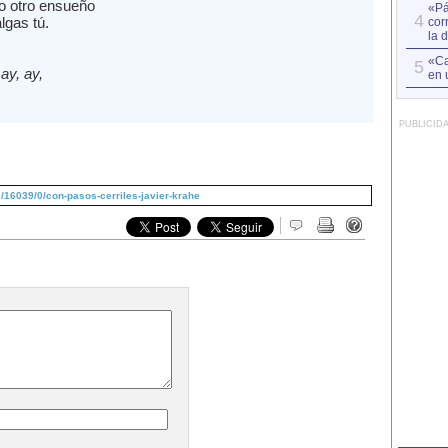
o otro ensueño
«Pá
4
lgas tú.
cor
la 
«Ca
5
 ay, ay,
en 
PUBLICID
16039/0/con-pasos-cerriles-javier-krahe