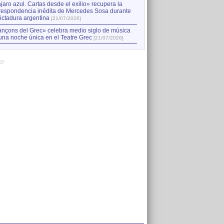
jaro azul. Cartas desde el exilio» recupera la
respondencia inédita de Mercedes Sosa durante
dictadura argentina
[21/07/2026]
nçons del Grec» celebra medio siglo de música
una noche única en el Teatre Grec
[21/07/2026]
AD