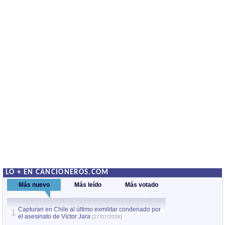
LO + EN CANCIONEROS.COM
Más nuevo
Más leído
Más votado
Capturan en Chile al último exmilitar condenado por
La comparsa Bantú
1
el asesinato de Víctor Jara
mayor desfile de
1
[27/07/2026]
hecho fuera de U