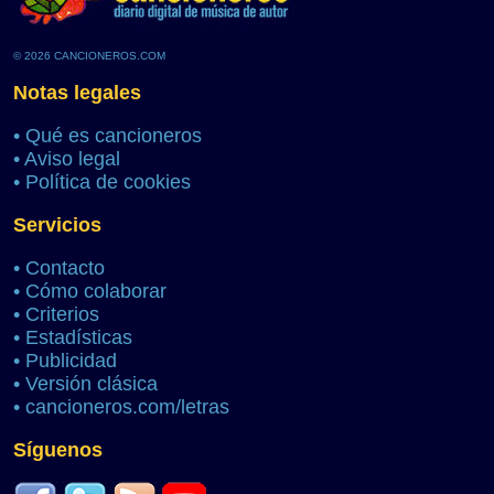
© 2026 CANCIONEROS.COM
Notas legales
•
Qué es cancioneros
•
Aviso legal
•
Política de cookies
Servicios
•
Contacto
•
Cómo colaborar
•
Criterios
•
Estadísticas
•
Publicidad
•
Versión clásica
•
cancioneros.com/letras
Síguenos