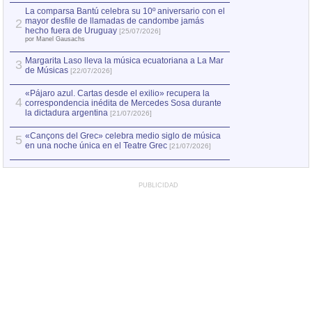
por Manel Gausachs
La comparsa Bantú celebra su 10º aniversario con el
mayor desfile de llamadas de candombe jamás
2
Capturan en Chile
2
hecho fuera de Uruguay
[25/07/2026]
el asesinato de Ví
por Manel Gausachs
Margarita Laso lleva la música ecuatoriana a La Mar
3
de Músicas
[22/07/2026]
«Pájaro azul. Cartas desde el exilio» recupera la
4
correspondencia inédita de Mercedes Sosa durante
la dictadura argentina
[21/07/2026]
«Cançons del Grec» celebra medio siglo de música
5
en una noche única en el Teatre Grec
[21/07/2026]
PUBLICIDAD