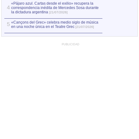
«Pájaro azul. Cartas desde el exilio» recupera la
4
correspondencia inédita de Mercedes Sosa durante
la dictadura argentina
[21/07/2026]
«Cançons del Grec» celebra medio siglo de música
5
en una noche única en el Teatre Grec
[21/07/2026]
PUBLICIDAD