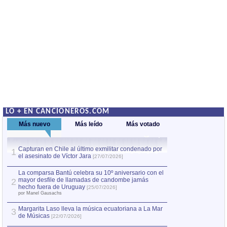
LO + EN CANCIONEROS.COM
Más nuevo
Más leído
Más votado
Capturan en Chile al último exmilitar condenado por
La comparsa Bantú
1
el asesinato de Víctor Jara
mayor desfile de
1
[27/07/2026]
hecho fuera de U
por Manel Gausachs
La comparsa Bantú celebra su 10º aniversario con el
mayor desfile de llamadas de candombe jamás
2
Capturan en Chile
2
hecho fuera de Uruguay
[25/07/2026]
el asesinato de Ví
por Manel Gausachs
Margarita Laso lleva la música ecuatoriana a La Mar
3
de Músicas
[22/07/2026]