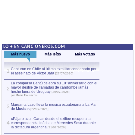
LO + EN CANCIONEROS.COM
Más nuevo
Más leído
Más votado
Capturan en Chile al último exmilitar condenado por
La comparsa Bantú
1
el asesinato de Víctor Jara
mayor desfile de
1
[27/07/2026]
hecho fuera de U
por Manel Gausachs
La comparsa Bantú celebra su 10º aniversario con el
mayor desfile de llamadas de candombe jamás
2
Capturan en Chile
2
hecho fuera de Uruguay
[25/07/2026]
el asesinato de Ví
por Manel Gausachs
Margarita Laso lleva la música ecuatoriana a La Mar
Margarita Laso ll
3
3
de Músicas
de Músicas
[22/07/2026]
[22/07
«Pájaro azul. Cartas desde el exilio» recupera la
4
correspondencia inédita de Mercedes Sosa durante
la dictadura argentina
[21/07/2026]