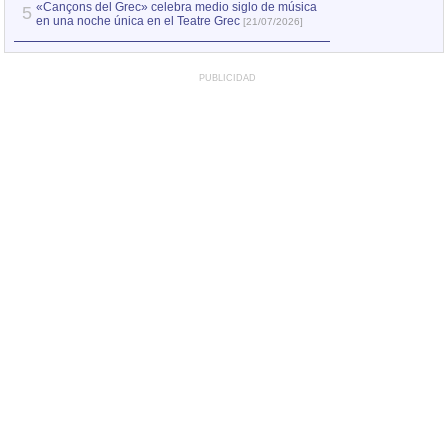
«Cançons del Grec» celebra medio siglo de música
5
en una noche única en el Teatre Grec
[21/07/2026]
PUBLICIDAD