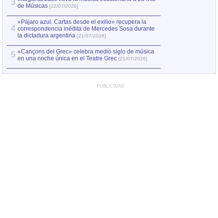
3
de Músicas
[22/07/2026]
«Pájaro azul. Cartas desde el exilio» recupera la
4
correspondencia inédita de Mercedes Sosa durante
la dictadura argentina
[21/07/2026]
«Cançons del Grec» celebra medio siglo de música
5
en una noche única en el Teatre Grec
[21/07/2026]
PUBLICIDAD