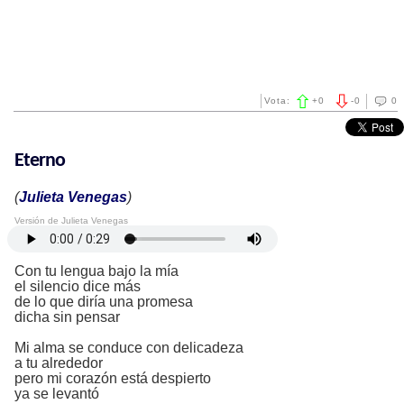
Vota:
+
0
-
0
0
Eterno
(
Julieta Venegas
)
Versión de Julieta Venegas
Con tu lengua bajo la mía
el silencio dice más
de lo que diría una promesa
dicha sin pensar
Mi alma se conduce con delicadeza
a tu alrededor
pero mi corazón está despierto
ya se levantó