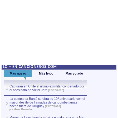
LO + EN CANCIONEROS.COM
Más nuevo
Más leído
Más votado
Capturan en Chile al último exmilitar condenado por
La comparsa Bantú
1
el asesinato de Víctor Jara
mayor desfile de
1
[27/07/2026]
hecho fuera de U
por Manel Gausachs
La comparsa Bantú celebra su 10º aniversario con el
mayor desfile de llamadas de candombe jamás
2
Capturan en Chile
2
hecho fuera de Uruguay
[25/07/2026]
el asesinato de Ví
por Manel Gausachs
Margarita Laso lleva la música ecuatoriana a La Mar