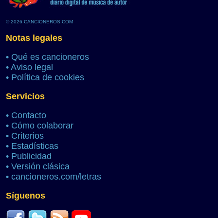
© 2026 CANCIONEROS.COM
Notas legales
•
Qué es cancioneros
•
Aviso legal
•
Política de cookies
Servicios
•
Contacto
•
Cómo colaborar
•
Criterios
•
Estadísticas
•
Publicidad
•
Versión clásica
•
cancioneros.com/letras
Síguenos