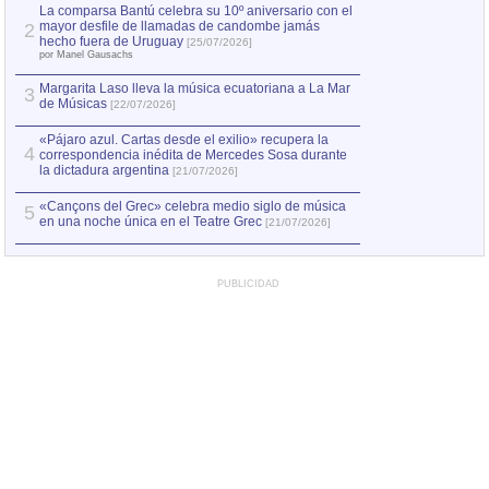
por Manel Gausachs
La comparsa Bantú celebra su 10º aniversario con el
mayor desfile de llamadas de candombe jamás
2
Capturan en Chile
2
hecho fuera de Uruguay
[25/07/2026]
el asesinato de Ví
por Manel Gausachs
Margarita Laso lleva la música ecuatoriana a La Mar
3
de Músicas
[22/07/2026]
«Pájaro azul. Cartas desde el exilio» recupera la
4
correspondencia inédita de Mercedes Sosa durante
la dictadura argentina
[21/07/2026]
«Cançons del Grec» celebra medio siglo de música
5
en una noche única en el Teatre Grec
[21/07/2026]
PUBLICIDAD