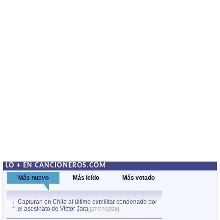
LO + EN CANCIONEROS.COM
Más nuevo
Más leído
Más votado
Capturan en Chile al último exmilitar condenado por
La comparsa Bantú
1
el asesinato de Víctor Jara
mayor desfile de
1
[27/07/2026]
hecho fuera de U