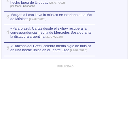
Capturan en Chile
2
hecho fuera de Uruguay
[25/07/2026]
el asesinato de Ví
por Manel Gausachs
Margarita Laso lleva la música ecuatoriana a La Mar
3
de Músicas
[22/07/2026]
«Pájaro azul. Cartas desde el exilio» recupera la
4
correspondencia inédita de Mercedes Sosa durante
la dictadura argentina
[21/07/2026]
«Cançons del Grec» celebra medio siglo de música
5
en una noche única en el Teatre Grec
[21/07/2026]
PUBLICIDAD