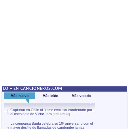
LO + EN CANCIONEROS.COM
Más nuevo
Más leído
Más votado
Capturan en Chile al último exmilitar condenado por
La comparsa Bantú
1
el asesinato de Víctor Jara
mayor desfile de
1
[27/07/2026]
hecho fuera de U
por Manel Gausachs
La comparsa Bantú celebra su 10º aniversario con el
mayor desfile de llamadas de candombe jamás
2