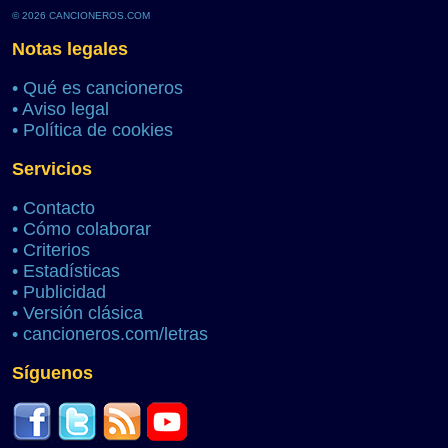
© 2026 CANCIONEROS.COM
Notas legales
•
Qué es cancioneros
•
Aviso legal
•
Política de cookies
Servicios
•
Contacto
•
Cómo colaborar
•
Criterios
•
Estadísticas
•
Publicidad
•
Versión clásica
•
cancioneros.com/letras
Síguenos