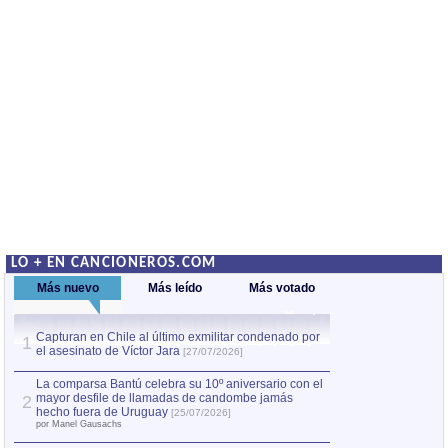
LO + EN CANCIONEROS.COM
Más nuevo
Más leído
Más votado
Capturan en Chile al último exmilitar condenado por
La comparsa Bantú
1
el asesinato de Víctor Jara
mayor desfile de
1
[27/07/2026]
hecho fuera de U
por Manel Gausachs
La comparsa Bantú celebra su 10º aniversario con el
mayor desfile de llamadas de candombe jamás
2
Capturan en Chile
2
hecho fuera de Uruguay
[25/07/2026]
el asesinato de Ví
por Manel Gausachs