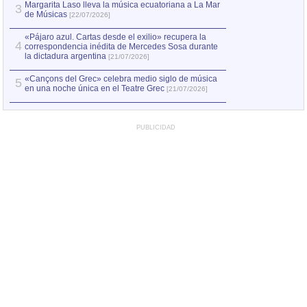
Margarita Laso lleva la música ecuatoriana a La Mar
3
de Músicas
[22/07/2026]
«Pájaro azul. Cartas desde el exilio» recupera la
4
correspondencia inédita de Mercedes Sosa durante
la dictadura argentina
[21/07/2026]
«Cançons del Grec» celebra medio siglo de música
5
en una noche única en el Teatre Grec
[21/07/2026]
PUBLICIDAD