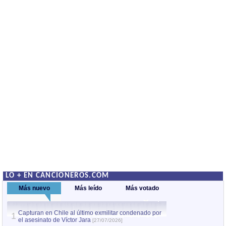
LO + EN CANCIONEROS.COM
Más nuevo
Más leído
Más votado
Capturan en Chile al último exmilitar condenado por
La comparsa Bantú
1
el asesinato de Víctor Jara
mayor desfile de
1
[27/07/2026]