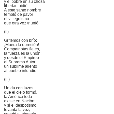
y el pobre en su choza
libertad pidió.
A este santo nombre
tembló de pavor
el vil egoísmo
que otra vez triunfó.
(II)
Gritemos con brío:
¡Muera la opresión!
Compatriotas fieles,
la fuerza es la unión;
y desde el Empíreo
el Supremo Autor
un sublime aliento
al pueblo infundió.
(III)
Unida con lazos
que el cielo formó,
la América toda
existe en Nación;
y si el despotismo
levanta la voz,
seguid el ejemplo