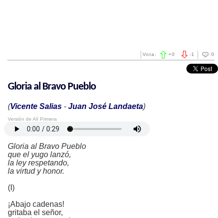
Vota:
+
0
-
1
0
Gloria al Bravo Pueblo
(
Vicente Salias
-
Juan José Landaeta
)
Versión de Alí Primera
Gloria al Bravo Pueblo
que el yugo lanzó,
la ley respetando,
la virtud y honor.
(I)
¡Abajo cadenas!
gritaba el señor,