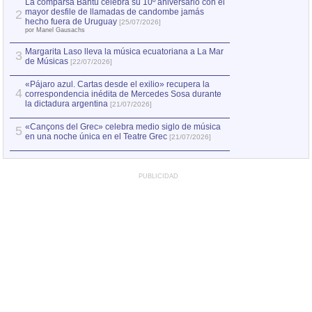
La comparsa Bantú celebra su 10º aniversario con el
mayor desfile de llamadas de candombe jamás
2
Capturan en Chile
2
hecho fuera de Uruguay
[25/07/2026]
el asesinato de Ví
por Manel Gausachs
Margarita Laso lleva la música ecuatoriana a La Mar
3
de Músicas
[22/07/2026]
«Pájaro azul. Cartas desde el exilio» recupera la
4
correspondencia inédita de Mercedes Sosa durante
la dictadura argentina
[21/07/2026]
«Cançons del Grec» celebra medio siglo de música
5
en una noche única en el Teatre Grec
[21/07/2026]
PUBLICIDAD