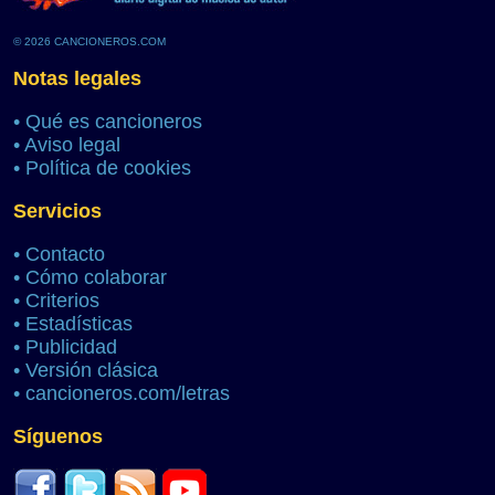
© 2026 CANCIONEROS.COM
Notas legales
•
Qué es cancioneros
•
Aviso legal
•
Política de cookies
Servicios
•
Contacto
•
Cómo colaborar
•
Criterios
•
Estadísticas
•
Publicidad
•
Versión clásica
•
cancioneros.com/letras
Síguenos