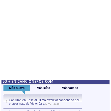
LO + EN CANCIONEROS.COM
Más nuevo
Más leído
Más votado
Capturan en Chile al último exmilitar condenado por
La comparsa Bantú
1
el asesinato de Víctor Jara
mayor desfile de
1
[27/07/2026]
hecho fuera de U
por Manel Gausachs