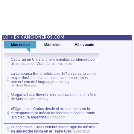
LO + EN CANCIONEROS.COM
Más nuevo
Más leído
Más votado
Capturan en Chile al último exmilitar condenado por
La comparsa Bantú
1
el asesinato de Víctor Jara
mayor desfile de
1
[27/07/2026]
hecho fuera de U
por Manel Gausachs
La comparsa Bantú celebra su 10º aniversario con el
mayor desfile de llamadas de candombe jamás
2
Capturan en Chile
2
hecho fuera de Uruguay
[25/07/2026]
el asesinato de Ví
por Manel Gausachs
Margarita Laso lleva la música ecuatoriana a La Mar
3
de Músicas
[22/07/2026]
«Pájaro azul. Cartas desde el exilio» recupera la
4
correspondencia inédita de Mercedes Sosa durante
la dictadura argentina
[21/07/2026]
«Cançons del Grec» celebra medio siglo de música
5
en una noche única en el Teatre Grec
[21/07/2026]