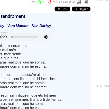
PUBLICID
Vota:
+
0
-
0
Comentar
 tendrament
ley
-
Vera Matson
-
Ken Darby
)
Presley
lça i tendrament,
s mai més.
u món sentit.
s que a res.
aràs real tot el que he somiat
stimaré com mai no he estimat.
i tendrament acosta'm al teu cor,
seré pacient fins que m'hi facis lloc.
aràs real tot el que he somiat
stimaré com mai no he estimat.
PUBLICID
estima'm i digue'm que ets tot meu
u per sempre més fins a la fi del temps.
aràs real tot el que he somiat
stimaré com mai no he estimat.