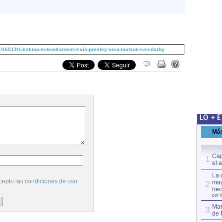
/16513/1/estima-m-tendrament-elvis-presley-vera-matson-ken-darby
LO + 
Má
Cap
1
el 
La 
cepto las
condiciones de uso
may
2
hec
por 
Mar
3
de 