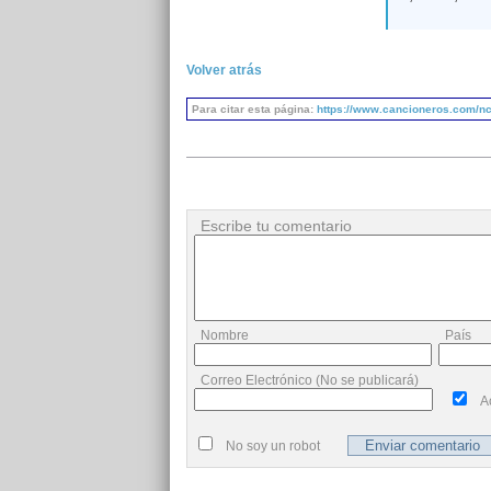
Volver atrás
Para citar esta página:
https://www.cancioneros.com/nc
Escribe tu comentario
Nombre
País
Correo Electrónico (No se publicará)
A
No soy un robot