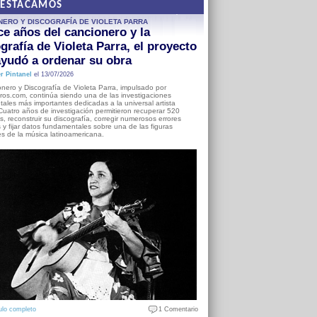
DESTACAMOS
NERO Y DISCOGRAFÍA DE VIOLETA PARRA
e años del cancionero y la
grafía de Violeta Parra, el proyecto
yudó a ordenar su obra
r Pintanel
el 13/07/2026
nero y Discografía de Violeta Parra, impulsado por
ros.com, continúa siendo una de las investigaciones
ales más importantes dedicadas a la universal artista
Cuatro años de investigación permitieron recuperar 520
, reconstruir su discografía, corregir numerosos errores
s y fijar datos fundamentales sobre una de las figuras
es de la música latinoamericana.
ulo completo
1 Comentario