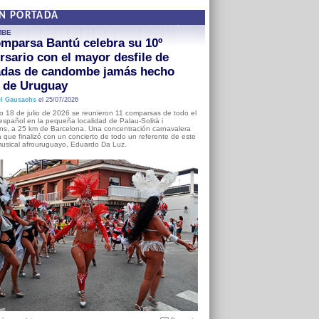
EN PORTADA
MBE
mparsa Bantú celebra su 10º
rsario con el mayor desfile de
adas de candombe jamás hecho
a de Uruguay
l Gausachs
el 25/07/2026
o 18 de julio de 2026 se reunieron 11 comparsas de todo el
o español en la pequeña localidad de Palau-Solità i
s, a 25 km de Barcelona. Una concentración carnavalera
 que finalizó con un concierto de todo un referente de este
usical afrouruguayo, Eduardo Da Luz.