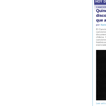
HOY 
CANCIO
Quinc
disco
que a
por
Xavie
El Cancio
cancione
document
chilena. 
canciones
histórico
esencial
Leer artíc