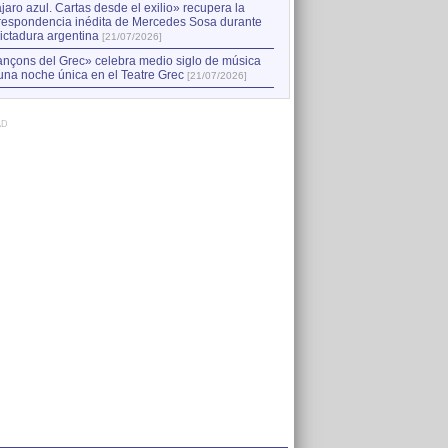
jaro azul. Cartas desde el exilio» recupera la
respondencia inédita de Mercedes Sosa durante
dictadura argentina
[21/07/2026]
nçons del Grec» celebra medio siglo de música
una noche única en el Teatre Grec
[21/07/2026]
AD