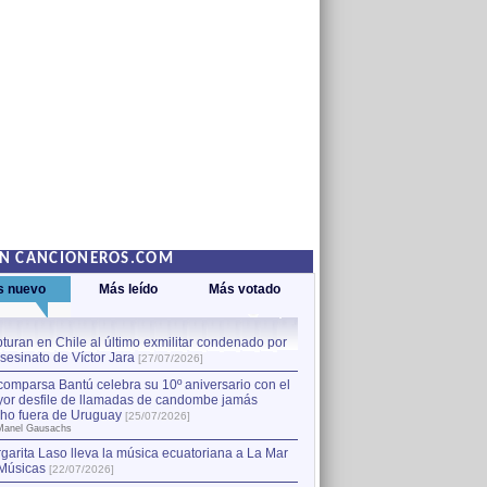
EN CANCIONEROS.COM
s nuevo
Más leído
Más votado
turan en Chile al último exmilitar condenado por
La comparsa Bantú celebra s
asesinato de Víctor Jara
mayor desfile de llamadas
1
[27/07/2026]
hecho fuera de Uruguay
[25
comparsa Bantú celebra su 10º aniversario con el
por Manel Gausachs
or desfile de llamadas de candombe jamás
Capturan en Chile al último
2
ho fuera de Uruguay
[25/07/2026]
el asesinato de Víctor Jara
[
Manel Gausachs
garita Laso lleva la música ecuatoriana a La Mar
Margarita Laso lleva la mús
3
Músicas
de Músicas
[22/07/2026]
[22/07/2026]