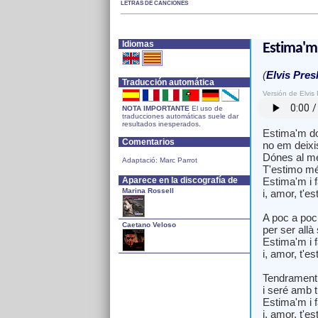
LETRAS DE CANCIONES
Idiomas
Estima'm
(
Elvis Pres
Traducción automática
Versión de Elvis 
NOTA IMPORTANTE
El uso de
traducciones automáticas suele dar
resultados inesperados.
Estima'm do
Comentarios
no em deixi
Dónes al me
Adaptació: Marc Parrot
T'estimo mé
Aparece en la discografía de
Estima'm i f
Marina Rossell
i, amor, t'e
A poc a poc 
Caetano Veloso
per ser allà 
Estima'm i f
i, amor, t'e
Tendrament 
i seré amb t
Estima'm i f
i, amor, t'e