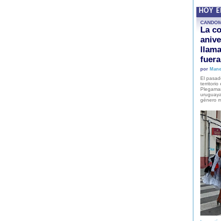
HOY 
CANDO
La co
anive
llam
fuer
por
Mane
El pasad
territori
Plegaman
uruguaya
género m