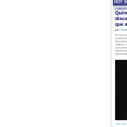
HOY 
CANCIO
Quinc
disco
que a
por
Xavie
El Cancio
cancione
document
chilena. 
canciones
histórico
esencial
Leer artíc