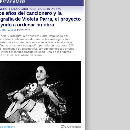
DESTACAMOS
NERO Y DISCOGRAFÍA DE VIOLETA PARRA
e años del cancionero y la
grafía de Violeta Parra, el proyecto
yudó a ordenar su obra
r Pintanel
el 13/07/2026
nero y Discografía de Violeta Parra, impulsado por
ros.com, continúa siendo una de las investigaciones
ales más importantes dedicadas a la universal artista
Cuatro años de investigación permitieron recuperar 520
, reconstruir su discografía, corregir numerosos errores
s y fijar datos fundamentales sobre una de las figuras
es de la música latinoamericana.
ulo completo
1 Comentario