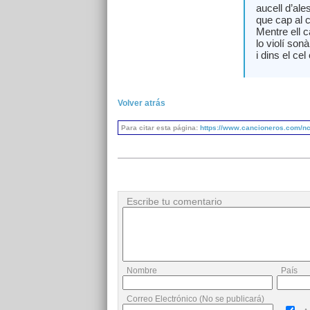
aucell d’ale
que cap al c
Mentre ell c
lo violí sonà
i dins el cel
Volver atrás
Para citar esta página:
https://www.cancioneros.com/nc/
Escribe tu comentario
Nombre
País
Correo Electrónico (No se publicará)