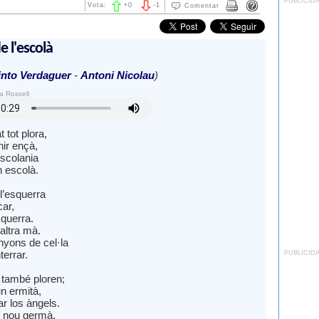
PUBLICID
Vota:
+
0
-
1
Comentar
e l'escolà
nto Verdaguer
-
Antoni Nicolau
)
a Rossell
 tot plora,
hir ençà,
Escolania
n escolà.
 l’esquerra
car,
esquerra.
’altra mà.
yons de cel·la
terrar.
PUBLICID
també ploren;
n ermità,
ar los àngels.
o nou germà,