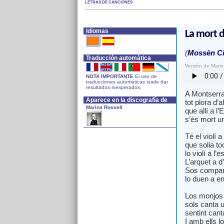
LETRAS DE CANCIONES
Idiomas
La mort d
(
Mossèn Ci
Traducción automática
Versión de Marin
NOTA IMPORTANTE
El uso de
traducciones automáticas suele dar
resultados inesperados.
A Montserrat
Aparece en la discografía de
tot plora d’a
Marina Rossell
que allí a l’
s’és mort u
Té el violí a
que solia to
lo violí a l’
L’arquet a d
Sos compan
lo duen a en
Los monjos 
sols canta u
sentint cant
I amb ells l