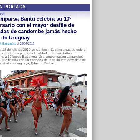
EN PORTADA
MBE
mparsa Bantú celebra su 10º
rsario con el mayor desfile de
adas de candombe jamás hecho
a de Uruguay
l Gausachs
el 25/07/2026
o 18 de julio de 2026 se reunieron 11 comparsas de todo el
o español en la pequeña localidad de Palau-Solità i
s, a 25 km de Barcelona. Una concentración carnavalera
 que finalizó con un concierto de todo un referente de este
usical afrouruguayo, Eduardo Da Luz.