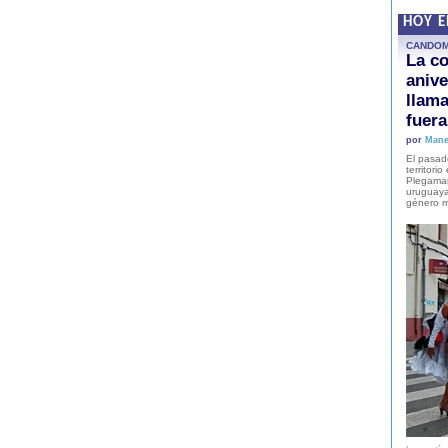
HOY 
CANDO
La co
anive
llam
fuer
por
Mane
El pasad
territori
Plegaman
uruguaya
género m