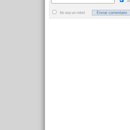
A
No soy un robot