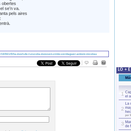
s obertes
el se’n va.
anta pels aires
:
 entrà.
16561/0/la-mort-de-l-escola-mossen-cinto-verdaguer-antoni-nicolau
LO + 
Má
Cap
1
el 
La 
may
2
hec
por 
Mar
3
de 