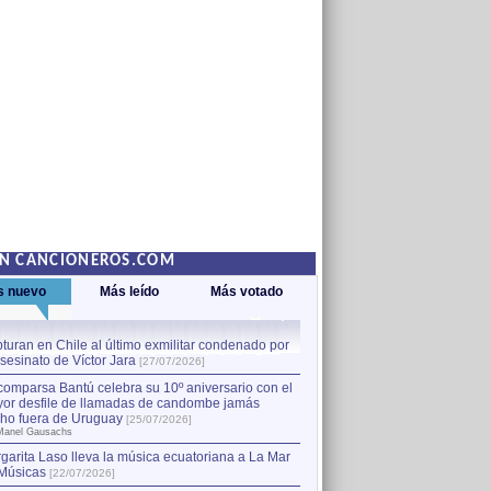
EN CANCIONEROS.COM
s nuevo
Más leído
Más votado
turan en Chile al último exmilitar condenado por
La comparsa Bantú celebra s
asesinato de Víctor Jara
mayor desfile de llamadas
1
[27/07/2026]
hecho fuera de Uruguay
[25
comparsa Bantú celebra su 10º aniversario con el
por Manel Gausachs
or desfile de llamadas de candombe jamás
Capturan en Chile al último
2
ho fuera de Uruguay
[25/07/2026]
el asesinato de Víctor Jara
[
Manel Gausachs
garita Laso lleva la música ecuatoriana a La Mar
Músicas
[22/07/2026]