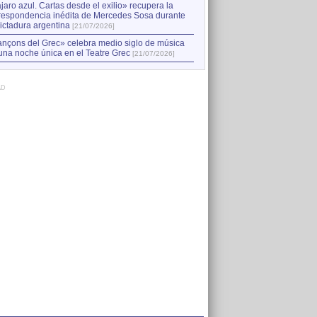
jaro azul. Cartas desde el exilio» recupera la
respondencia inédita de Mercedes Sosa durante
dictadura argentina
[21/07/2026]
nçons del Grec» celebra medio siglo de música
una noche única en el Teatre Grec
[21/07/2026]
AD