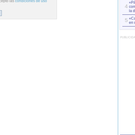
cepto las
condiciones de uso
«Pá
4
cor
la 
«Ca
5
en 
PUBLICID