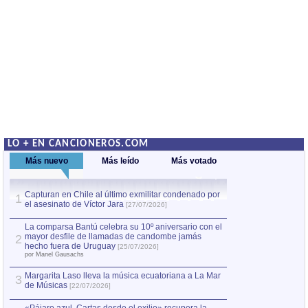
LO + EN CANCIONEROS.COM
Más nuevo
Más leído
Más votado
Capturan en Chile al último exmilitar condenado por
La comparsa Bantú
1
el asesinato de Víctor Jara
mayor desfile de
1
[27/07/2026]
hecho fuera de U
por Manel Gausachs
La comparsa Bantú celebra su 10º aniversario con el
mayor desfile de llamadas de candombe jamás
2
Capturan en Chile
2
hecho fuera de Uruguay
[25/07/2026]
el asesinato de Ví
por Manel Gausachs
Margarita Laso lleva la música ecuatoriana a La Mar
3
de Músicas
[22/07/2026]