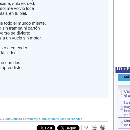
xiste, sólo es sed.
sol me volvió loca
asis en tu piel.
e todo el mundo miente,
 sin trampa ni cartón
verso se divierte
 a un vuelo sin motor.
ezo a entender
ácil decir
no son dos,
 aprendiste
LO + 
Má
Cap
1
el 
La 
may
2
hec
por 
/16690/0/nunca-aprendiste-a-sumar-maria-jose-hernandez
Mar
3
de 