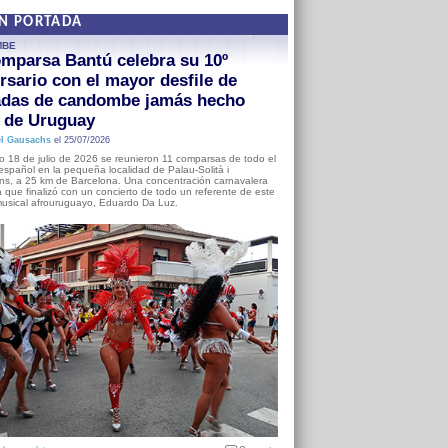
EN PORTADA
MBE
mparsa Bantú celebra su 10º
rsario con el mayor desfile de
adas de candombe jamás hecho
a de Uruguay
l Gausachs
el 25/07/2026
o 18 de julio de 2026 se reunieron 11 comparsas de todo el
o español en la pequeña localidad de Palau-Solità i
s, a 25 km de Barcelona. Una concentración carnavalera
 que finalizó con un concierto de todo un referente de este
usical afrouruguayo, Eduardo Da Luz.