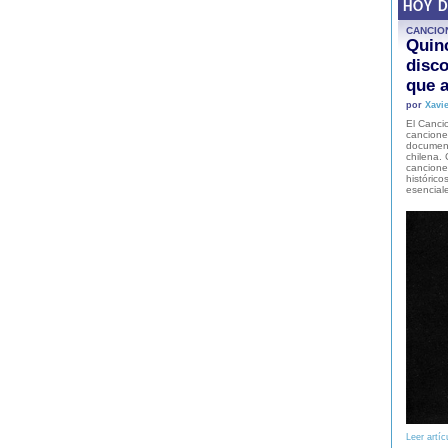
HOY 
CANCIO
Quinc
disco
que a
por
Xavie
El Cancio
cancione
document
chilena. 
canciones
histórico
esencial
Leer artíc