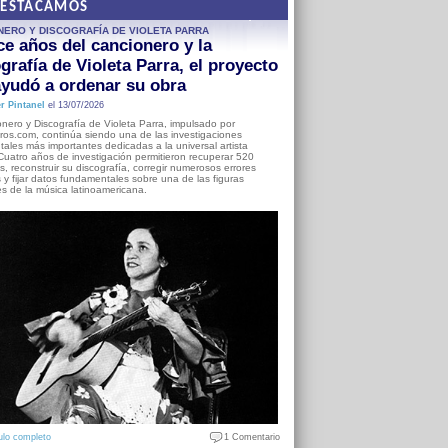
DESTACAMOS
NERO Y DISCOGRAFÍA DE VIOLETA PARRA
e años del cancionero y la
grafía de Violeta Parra, el proyecto
yudó a ordenar su obra
r Pintanel
el 13/07/2026
nero y Discografía de Violeta Parra, impulsado por
ros.com, continúa siendo una de las investigaciones
ales más importantes dedicadas a la universal artista
Cuatro años de investigación permitieron recuperar 520
, reconstruir su discografía, corregir numerosos errores
s y fijar datos fundamentales sobre una de las figuras
es de la música latinoamericana.
ulo completo
1 Comentario