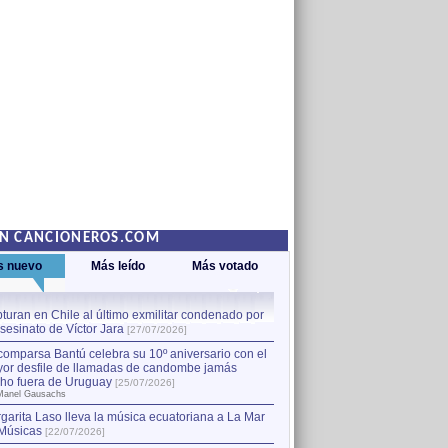
EN CANCIONEROS.COM
s nuevo
Más leído
Más votado
turan en Chile al último exmilitar condenado por
La comparsa Bantú celebra s
asesinato de Víctor Jara
mayor desfile de llamadas
1
[27/07/2026]
hecho fuera de Uruguay
[25
comparsa Bantú celebra su 10º aniversario con el
por Manel Gausachs
or desfile de llamadas de candombe jamás
Capturan en Chile al último
2
ho fuera de Uruguay
[25/07/2026]
el asesinato de Víctor Jara
[
Manel Gausachs
garita Laso lleva la música ecuatoriana a La Mar
Músicas
[22/07/2026]