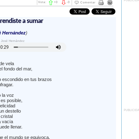
PUBLICID
Vota:
+
0
-
0
Comentar
rendiste a sumar
é Hernández
)
a José Hernández
de vela
l fondo del mar,
o escondido en tus brazos
fragar.
 la voz
es posible,
felicidad
un destello
PUBLICID
cristal
 vacía
ede llenar.
e el mundo se equivoca,