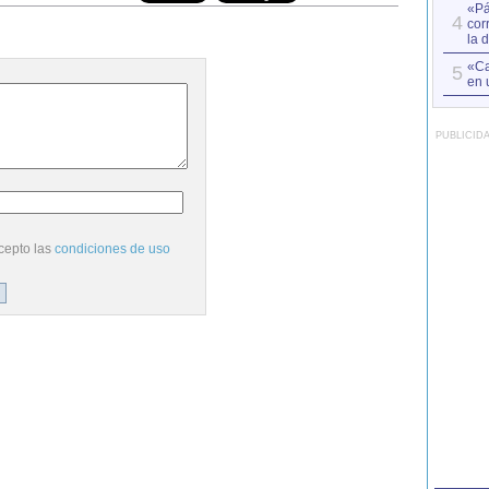
«Pá
4
cor
la 
«Ca
5
en 
PUBLICID
cepto las
condiciones de uso