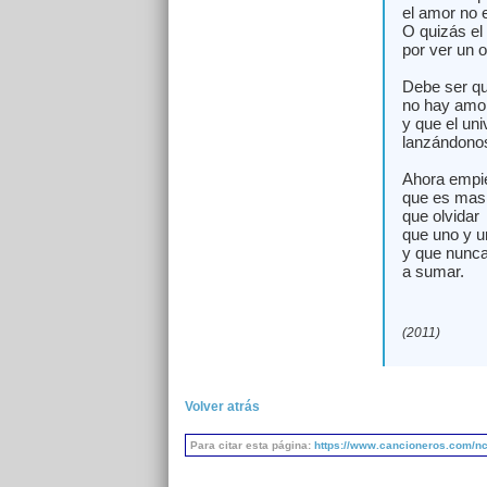
el amor no e
O quizás el 
por ver un o
Debe ser qu
no hay amor
y que el uni
lanzándonos
Ahora empi
que es mas f
que olvidar
que uno y u
y que nunca
a sumar.
(2011)
Volver atrás
Para citar esta página:
https://www.cancioneros.com/nc