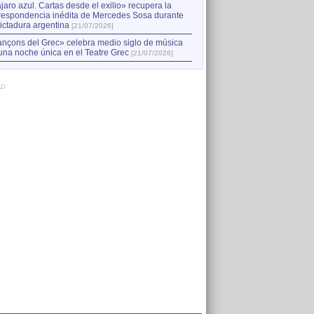
jaro azul. Cartas desde el exilio» recupera la
respondencia inédita de Mercedes Sosa durante
dictadura argentina
[21/07/2026]
nçons del Grec» celebra medio siglo de música
una noche única en el Teatre Grec
[21/07/2026]
AD