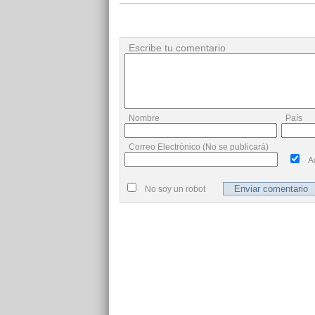
Escribe tu comentario
Nombre
País
Correo Electrónico (No se publicará)
A
No soy un robot