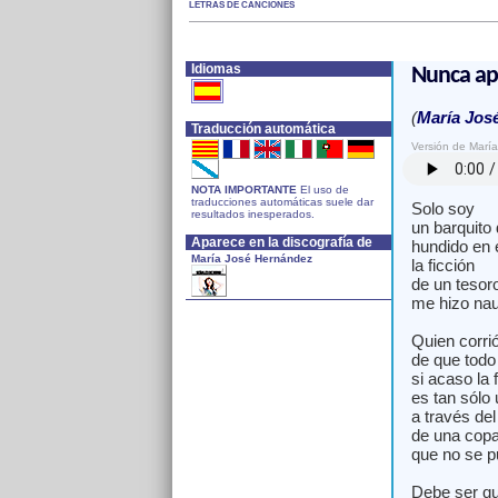
LETRAS DE CANCIONES
Idiomas
Nunca ap
(
María Jos
Traducción automática
Versión de Marí
NOTA IMPORTANTE
El uso de
traducciones automáticas suele dar
Solo soy
resultados inesperados.
un barquito 
Aparece en la discografía de
hundido en e
María José Hernández
la ficción
de un tesor
me hizo nau
Quien corrió
de que todo 
si acaso la 
es tan sólo 
a través del 
de una copa
que no se pu
Debe ser qu