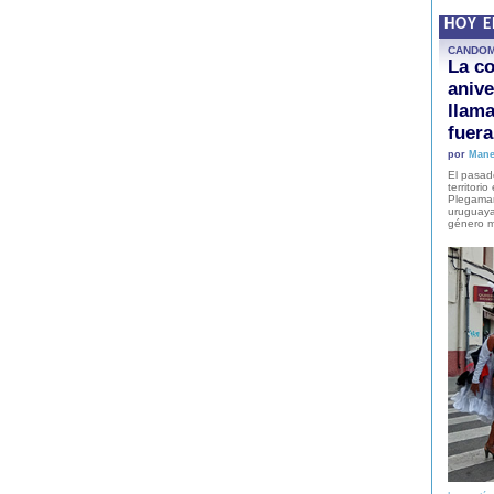
HOY 
CANDO
La co
anive
llam
fuer
por
Mane
El pasad
territori
Plegaman
uruguaya
género m