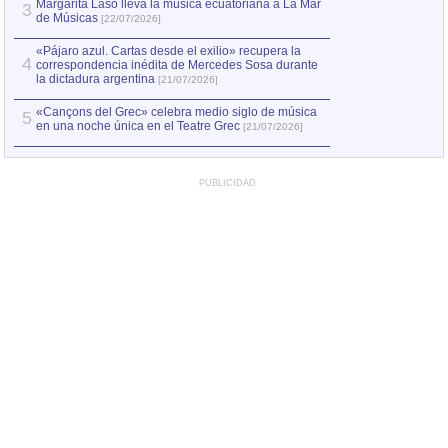
Margarita Laso lleva la música ecuatoriana a La Mar
3
de Músicas
[22/07/2026]
«Pájaro azul. Cartas desde el exilio» recupera la
4
correspondencia inédita de Mercedes Sosa durante
la dictadura argentina
[21/07/2026]
«Cançons del Grec» celebra medio siglo de música
5
en una noche única en el Teatre Grec
[21/07/2026]
PUBLICIDAD