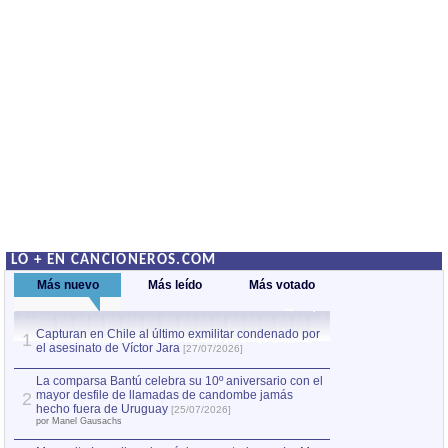
LO + EN CANCIONEROS.COM
Más nuevo
Más leído
Más votado
Capturan en Chile al último exmilitar condenado por
La comparsa Bantú
1
el asesinato de Víctor Jara
mayor desfile de
1
[27/07/2026]
hecho fuera de U
por Manel Gausachs
La comparsa Bantú celebra su 10º aniversario con el
mayor desfile de llamadas de candombe jamás
2
Capturan en Chile
2
hecho fuera de Uruguay
[25/07/2026]
el asesinato de Ví
por Manel Gausachs