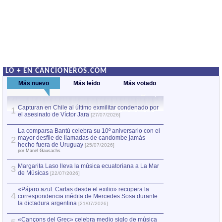
LO + EN CANCIONEROS.COM
Más nuevo
Más leído
Más votado
Capturan en Chile al último exmilitar condenado por
Capturan en Chile
1
1
el asesinato de Víctor Jara
el asesinato de Ví
[27/07/2026]
La comparsa Bantú celebra su 10º aniversario con el
mayor desfile de llamadas de candombe jamás
2
hecho fuera de Uruguay
[25/07/2026]
por Manel Gausachs
Margarita Laso lleva la música ecuatoriana a La Mar
3
de Músicas
[22/07/2026]
«Pájaro azul. Cartas desde el exilio» recupera la
4
correspondencia inédita de Mercedes Sosa durante
la dictadura argentina
[21/07/2026]
«Cançons del Grec» celebra medio siglo de música