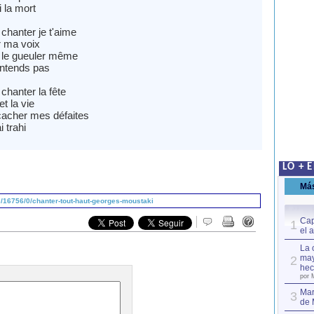
 la mort
chanter je t'aime
r ma voix
 le gueuler même
entends pas
chanter la fête
t la vie
acher mes défaites
i trahi
LO + 
Má
/16756/0/chanter-tout-haut-georges-moustaki
Cap
1
el 
La 
may
2
hec
por 
Mar
3
de 