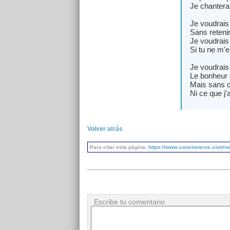
Je chanterai
Je voudrais 
Sans reteni
Je voudrais
Si tu ne m'
Je voudrais 
Le bonheur e
Mais sans c
Ni ce que j'a
Volver atrás
Para citar esta página:
https://www.cancioneros.com/nc
Escribe tu comentario