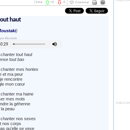
PUBLICID
Vota:
+
0
-
0
Comentar
tout haut
oustaki
)
ges Moustaki
chanter tout haut
ense tout bas
 chanter mes hontes
e et ma peur
 je rencontre
gle mon cœur
 chanter ma haine
ser mes mots
indre la géhenne
PUBLICID
 la peau
 chanter nos sexes
t nos corps
as qu'elle se vexe