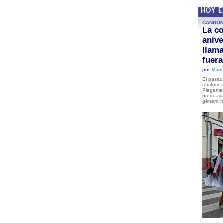
HOY 
CANDO
La co
anive
llam
fuer
por
Mane
El pasad
territori
Plegaman
uruguaya
género m