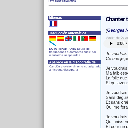
LETRAS DE CANCIONES
Idiomas
Chanter 
(
Georges M
Traducción automática
Versión de Geor
NOTA IMPORTANTE
El uso de
traducciones automáticas suele dar
Je voudrais 
resultados inesperados.
Ce que je p
Aparece en la discografía de
Canción provisionalmente no asignada
Je voudrais
a ninguna discografía
Ma faibless
La folie que
Et qui aveu
Je voudrais
Sans dégui
Et sans cra
Qui me fera
Je voudrais
Qui unissen
Et pour ne p