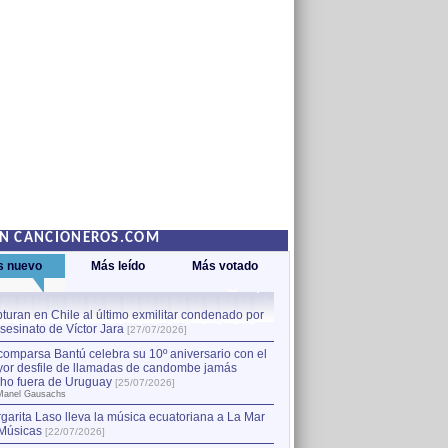
EN CANCIONEROS.COM
s nuevo
Más leído
Más votado
turan en Chile al último exmilitar condenado por
La comparsa Bantú celebra s
asesinato de Víctor Jara
mayor desfile de llamadas
1
[27/07/2026]
hecho fuera de Uruguay
[25
comparsa Bantú celebra su 10º aniversario con el
por Manel Gausachs
or desfile de llamadas de candombe jamás
Capturan en Chile al último
2
ho fuera de Uruguay
[25/07/2026]
el asesinato de Víctor Jara
[
Manel Gausachs
garita Laso lleva la música ecuatoriana a La Mar
Músicas
[22/07/2026]