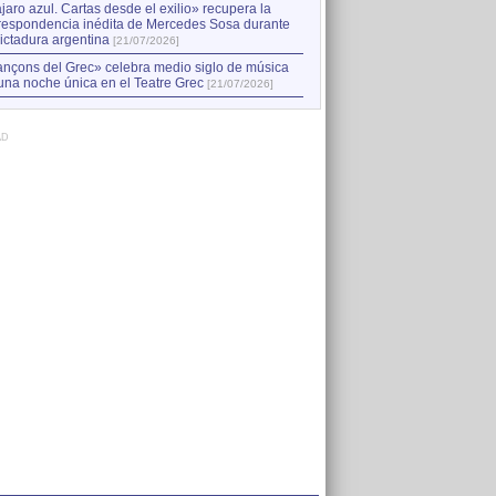
jaro azul. Cartas desde el exilio» recupera la
respondencia inédita de Mercedes Sosa durante
dictadura argentina
[21/07/2026]
nçons del Grec» celebra medio siglo de música
una noche única en el Teatre Grec
[21/07/2026]
AD