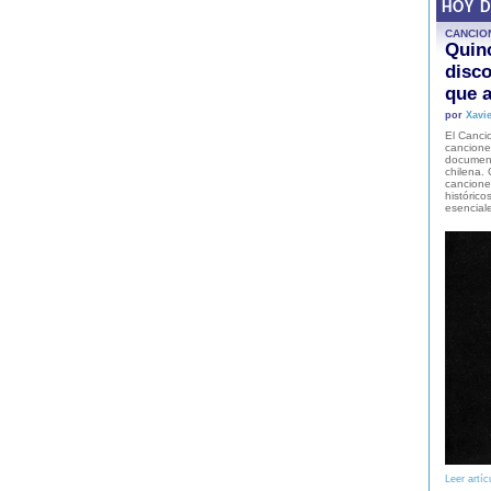
HOY 
CANCIO
Quinc
disco
que a
por
Xavie
El Cancio
cancione
document
chilena. 
canciones
histórico
esencial
Leer artíc