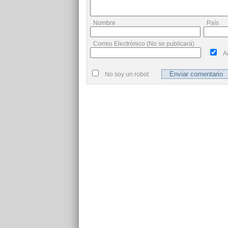
Nombre
País
Correo Electrónico (No se publicará)
A
No soy un robot