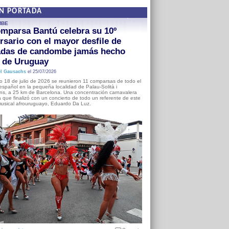
EN PORTADA
MBE
mparsa Bantú celebra su 10º
rsario con el mayor desfile de
adas de candombe jamás hecho
a de Uruguay
l Gausachs
el 25/07/2026
o 18 de julio de 2026 se reunieron 11 comparsas de todo el
o español en la pequeña localidad de Palau-Solità i
s, a 25 km de Barcelona. Una concentración carnavalera
 que finalizó con un concierto de todo un referente de este
usical afrouruguayo, Eduardo Da Luz.