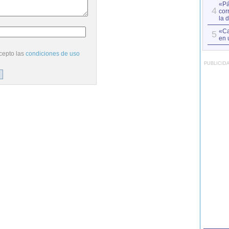
«Pá
4
cor
la 
«Ca
5
en 
cepto las
condiciones de uso
PUBLICID