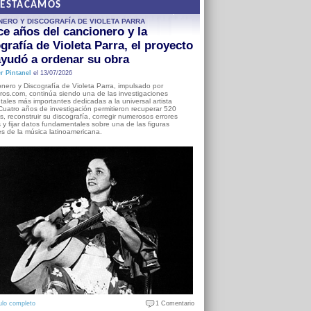
DESTACAMOS
NERO Y DISCOGRAFÍA DE VIOLETA PARRA
e años del cancionero y la
grafía de Violeta Parra, el proyecto
yudó a ordenar su obra
r Pintanel
el 13/07/2026
nero y Discografía de Violeta Parra, impulsado por
ros.com, continúa siendo una de las investigaciones
ales más importantes dedicadas a la universal artista
Cuatro años de investigación permitieron recuperar 520
, reconstruir su discografía, corregir numerosos errores
s y fijar datos fundamentales sobre una de las figuras
es de la música latinoamericana.
ulo completo
1 Comentario