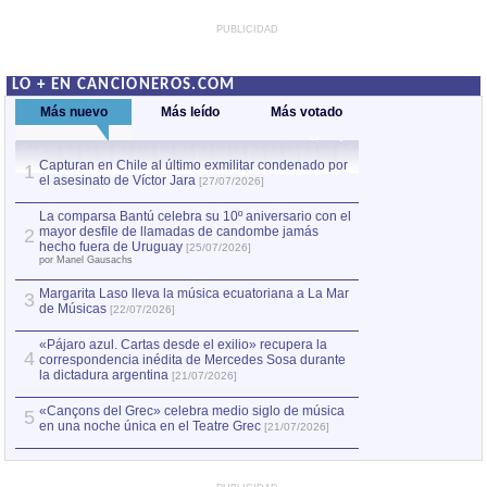
PUBLICIDAD
LO + EN CANCIONEROS.COM
Más nuevo
Más leído
Más votado
Capturan en Chile al último exmilitar condenado por
Capturan en Chile
1
1
el asesinato de Víctor Jara
el asesinato de Ví
[27/07/2026]
La comparsa Bantú celebra su 10º aniversario con el
mayor desfile de llamadas de candombe jamás
2
hecho fuera de Uruguay
[25/07/2026]
por Manel Gausachs
Margarita Laso lleva la música ecuatoriana a La Mar
3
de Músicas
[22/07/2026]
«Pájaro azul. Cartas desde el exilio» recupera la
4
correspondencia inédita de Mercedes Sosa durante
la dictadura argentina
[21/07/2026]
«Cançons del Grec» celebra medio siglo de música
5
en una noche única en el Teatre Grec
[21/07/2026]