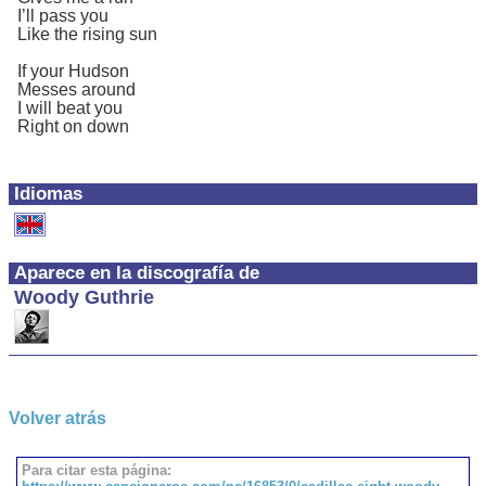
I’ll pass you
Like the rising sun
If your Hudson
Messes around
I will beat you
Right on down
Idiomas
Aparece en la discografía de
Woody Guthrie
Volver atrás
Para citar esta página: