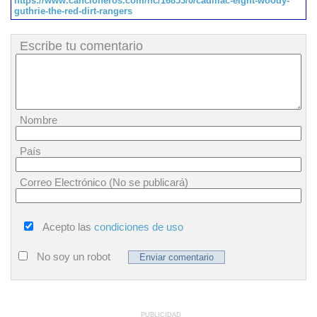
https://www.cancioneros.com/nc/16853/0/cadillac-eight-woody-
guthrie-the-red-dirt-rangers
Escribe tu comentario
Nombre
País
Correo Electrónico (No se publicará)
Acepto las
condiciones de uso
No soy un robot
PUBLICIDAD