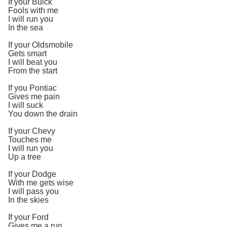
If your Buick
Fools with me
I will run you
In the sea
If your Oldsmobile
Gets smart
I will beat you
From the start
If you Pontiac
Gives me pain
I will suck
You down the drain
If your Chevy
Touches me
I will run you
Up a tree
If your Dodge
With me gets wise
I will pass you
In the skies
If your Ford
Gives me a run