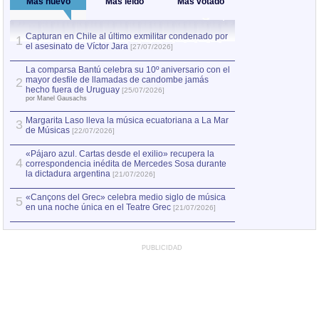
Más nuevo
Más leído
Más votado
Capturan en Chile al último exmilitar condenado por
La comparsa Bantú
1
el asesinato de Víctor Jara
mayor desfile de
1
[27/07/2026]
hecho fuera de U
por Manel Gausachs
La comparsa Bantú celebra su 10º aniversario con el
mayor desfile de llamadas de candombe jamás
2
Capturan en Chile
2
hecho fuera de Uruguay
[25/07/2026]
el asesinato de Ví
por Manel Gausachs
Margarita Laso lleva la música ecuatoriana a La Mar
3
de Músicas
[22/07/2026]
«Pájaro azul. Cartas desde el exilio» recupera la
4
correspondencia inédita de Mercedes Sosa durante
la dictadura argentina
[21/07/2026]
«Cançons del Grec» celebra medio siglo de música
5
en una noche única en el Teatre Grec
[21/07/2026]
PUBLICIDAD