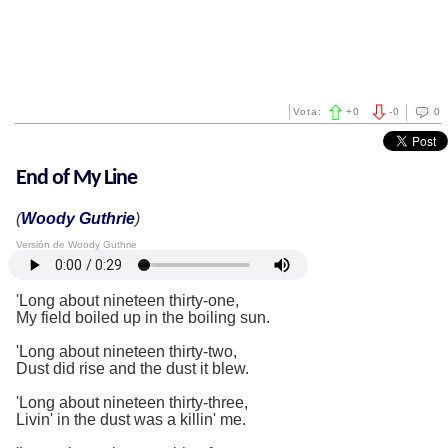
Vota:
+
0
-
0
0
End of My Line
(
Woody Guthrie
)
Versión de Woody Guthrie
'Long about nineteen thirty-one,
My field boiled up in the boiling sun.
'Long about nineteen thirty-two,
Dust did rise and the dust it blew.
'Long about nineteen thirty-three,
Livin' in the dust was a killin' me.