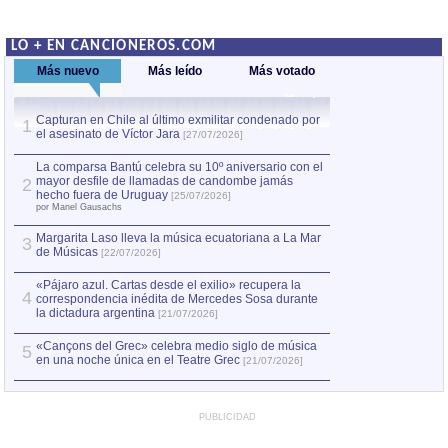
LO + EN CANCIONEROS.COM
Más nuevo
Más leído
Más votado
Capturan en Chile al último exmilitar condenado por
La comparsa Bantú
1
el asesinato de Víctor Jara
mayor desfile de
1
[27/07/2026]
hecho fuera de U
por Manel Gausachs
La comparsa Bantú celebra su 10º aniversario con el
mayor desfile de llamadas de candombe jamás
2
Capturan en Chile
2
hecho fuera de Uruguay
[25/07/2026]
el asesinato de Ví
por Manel Gausachs
Margarita Laso lleva la música ecuatoriana a La Mar
3
de Músicas
[22/07/2026]
«Pájaro azul. Cartas desde el exilio» recupera la
4
correspondencia inédita de Mercedes Sosa durante
la dictadura argentina
[21/07/2026]
«Cançons del Grec» celebra medio siglo de música
5
en una noche única en el Teatre Grec
[21/07/2026]
PUBLICIDAD