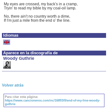
My eyes are crossed, my back's in a cramp,
Tryin' to read my bible by my coal-oil lamp.
No, there ain't no country worth a dime,
If I'm just a mile from the end o' the line.
Idiomas
Aparece en la discografía de
Woody Guthrie
Volver atrás
Para citar esta página:
https://www.cancioneros.com/nc/16893/0/end-of-my-line-woody-
guthrie