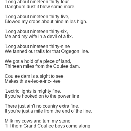
'Long about nineteen thirty-four,
Dangburn dust it blew some more.
'Long about nineteen thirty-five,
Blowed my crops about nine miles high.
'Long about nineteen thirty-six,
Me and my wife in a devil of a fix.
'Long about nineteen thirty-nine
We fanned our tails for that Orgegon line.
We got a hold of a piece of land,
Thirteen miles from the Coulee dam.
Coulee dam is a sight to see,
Makes this e-lec-a-tric-i-tee
'Lectric lights is mighty fine,
If you're hooked on to the power line
There just ain't no country extra fine.
If you're just a mile from the end o' the line.
Milk my cows and turn my stone,
Till them Grand Coullee boys come along.