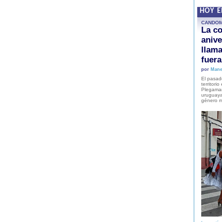
HOY 
CANDO
La co
anive
llam
fuer
por
Mane
El pasad
territori
Plegaman
uruguaya
género m