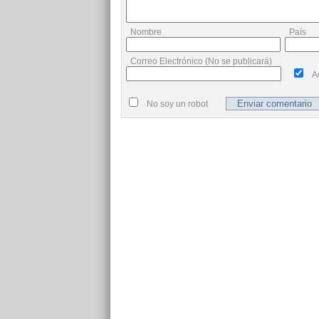
Nombre
País
Correo Electrónico (No se publicará)
A
No soy un robot