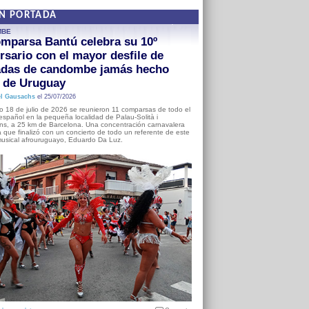
EN PORTADA
MBE
mparsa Bantú celebra su 10º
rsario con el mayor desfile de
adas de candombe jamás hecho
a de Uruguay
l Gausachs
el 25/07/2026
o 18 de julio de 2026 se reunieron 11 comparsas de todo el
o español en la pequeña localidad de Palau-Solità i
s, a 25 km de Barcelona. Una concentración carnavalera
 que finalizó con un concierto de todo un referente de este
usical afrouruguayo, Eduardo Da Luz.