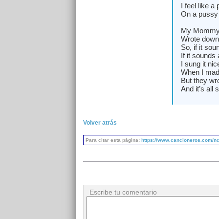
I feel like a 
On a pussy c
My Mommy 
Wrote down
So, if it so
If it sounds 
I sung it ni
When I made
But they wr
And it’s all
Volver atrás
Para citar esta página:
https://www.cancioneros.com/nc
Escribe tu comentario