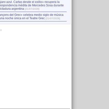
jaro azul. Cartas desde el exilio» recupera la
respondencia inédita de Mercedes Sosa durante
dictadura argentina
[21/07/2026]
nçons del Grec» celebra medio siglo de música
una noche única en el Teatre Grec
[21/07/2026]
AD