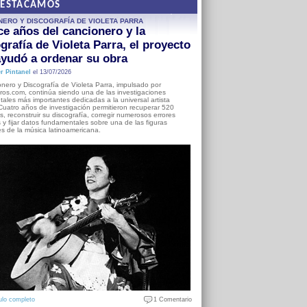
DESTACAMOS
NERO Y DISCOGRAFÍA DE VIOLETA PARRA
e años del cancionero y la
grafía de Violeta Parra, el proyecto
yudó a ordenar su obra
r Pintanel
el 13/07/2026
nero y Discografía de Violeta Parra, impulsado por
ros.com, continúa siendo una de las investigaciones
ales más importantes dedicadas a la universal artista
Cuatro años de investigación permitieron recuperar 520
, reconstruir su discografía, corregir numerosos errores
s y fijar datos fundamentales sobre una de las figuras
es de la música latinoamericana.
ulo completo
1 Comentario