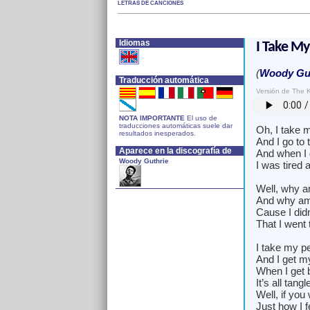
LETRAS DE CANCIONES
Idiomas
I Take M
(
Woody Gut
Traducción automática
Versión de The K
NOTA IMPORTANTE
El uso de
traducciones automáticas suele dar
Oh, I take 
resultados inesperados.
And I go to 
Aparece en la discografía de
And when I 
Woody Guthrie
I was tired 
Well, why am
And why am
Cause I didn
That I went 
I take my pe
And I get my
When I get
It’s all tangl
Well, if yo
Just how I f