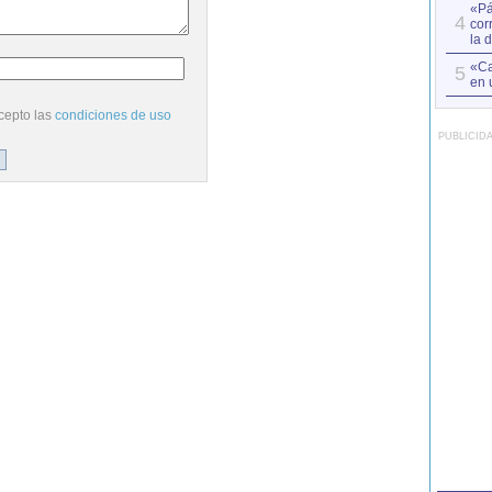
«Pá
4
cor
la 
«Ca
5
en 
cepto las
condiciones de uso
PUBLICID