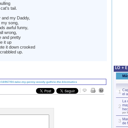
pulling
at’s tail.
and my Daddy,
 my song,
unds awful funny,
all wrong,
ce and pretty
 it up
ote it down crooked
 scrabbled up.
LO + 
Má
/16967/0/i-take-my-penny-woody-guthrie-the-klezmatics
Cap
1
el 
La 
may
2
hec
por 
Mar
3
de 