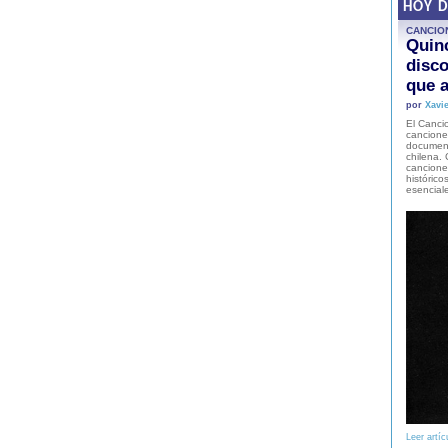
HOY 
CANCIO
Quinc
disco
que a
por
Xavie
El Cancio
cancione
document
chilena. 
canciones
histórico
esencial
Leer artíc