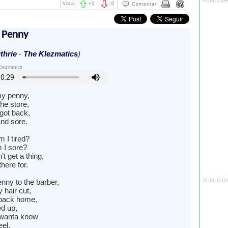
PUBLICID
Vota:
+
0
-
0
Comentar
y Penny
hrie
-
The Klezmatics
)
lezmatics
my penny,
the store,
got back,
and sore.
 I tired?
 I sore?
’t get a thing,
there for.
nny to the barber,
PUBLICID
 hair cut,
 back home,
ed up,
u wanta know
eel,