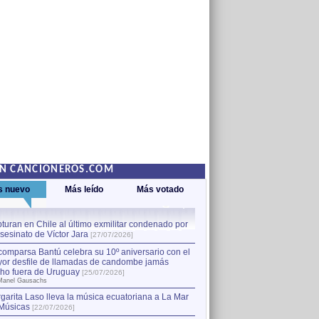
EN CANCIONEROS.COM
s nuevo
Más leído
Más votado
turan en Chile al último exmilitar condenado por
La comparsa Bantú celebra s
asesinato de Víctor Jara
mayor desfile de llamadas
1
[27/07/2026]
hecho fuera de Uruguay
[25
comparsa Bantú celebra su 10º aniversario con el
por Manel Gausachs
or desfile de llamadas de candombe jamás
Capturan en Chile al último
2
ho fuera de Uruguay
[25/07/2026]
el asesinato de Víctor Jara
[
Manel Gausachs
garita Laso lleva la música ecuatoriana a La Mar
Músicas
[22/07/2026]