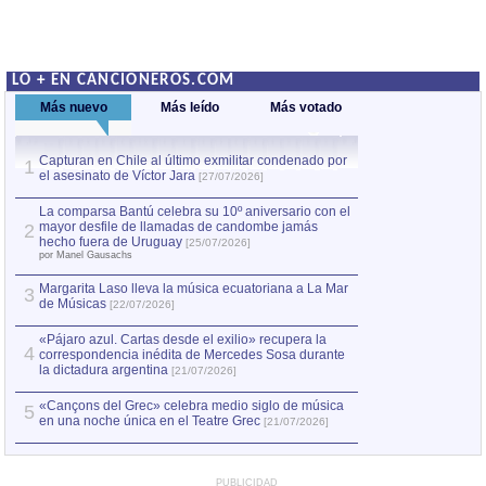
LO + EN CANCIONEROS.COM
Más nuevo
Más leído
Más votado
Capturan en Chile al último exmilitar condenado por
La comparsa Bantú
1
el asesinato de Víctor Jara
mayor desfile de
1
[27/07/2026]
hecho fuera de U
por Manel Gausachs
La comparsa Bantú celebra su 10º aniversario con el
mayor desfile de llamadas de candombe jamás
2
Capturan en Chile
2
hecho fuera de Uruguay
[25/07/2026]
el asesinato de Ví
por Manel Gausachs
Margarita Laso lleva la música ecuatoriana a La Mar
3
de Músicas
[22/07/2026]
«Pájaro azul. Cartas desde el exilio» recupera la
4
correspondencia inédita de Mercedes Sosa durante
la dictadura argentina
[21/07/2026]
«Cançons del Grec» celebra medio siglo de música
5
en una noche única en el Teatre Grec
[21/07/2026]
PUBLICIDAD