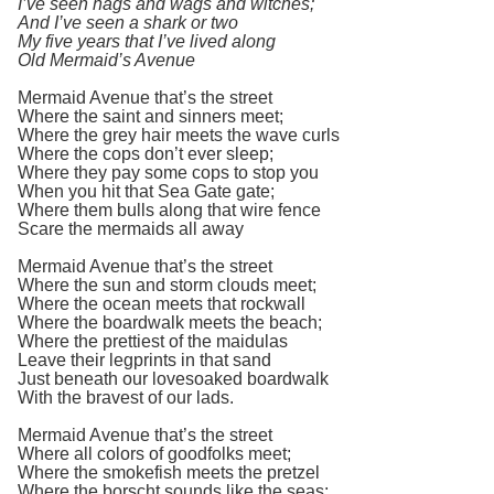
I’ve seen hags and wags and witches;
And I’ve seen a shark or two
My five years that I’ve lived along
Old Mermaid’s Avenue
Mermaid Avenue that’s the street
Where the saint and sinners meet;
Where the grey hair meets the wave curls
Where the cops don’t ever sleep;
Where they pay some cops to stop you
When you hit that Sea Gate gate;
Where them bulls along that wire fence
Scare the mermaids all away
Mermaid Avenue that’s the street
Where the sun and storm clouds meet;
Where the ocean meets that rockwall
Where the boardwalk meets the beach;
Where the prettiest of the maidulas
Leave their legprints in that sand
Just beneath our lovesoaked boardwalk
With the bravest of our lads.
Mermaid Avenue that’s the street
Where all colors of goodfolks meet;
Where the smokefish meets the pretzel
Where the borscht sounds like the seas;