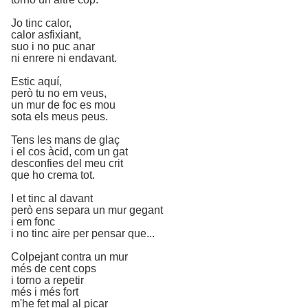
Jo tinc calor,
calor asfixiant,
suo i no puc anar
ni enrere ni endavant.
Estic aquí,
però tu no em veus,
un mur de foc es mou
sota els meus peus.
Tens les mans de glaç
i el cos àcid, com un gat
desconfies del meu crit
que ho crema tot.
I et tinc al davant
però ens separa un mur gegant
i em fonc
i no tinc aire per pensar que...
Colpejant contra un mur
més de cent cops
i torno a repetir
més i més fort
m'he fet mal al picar