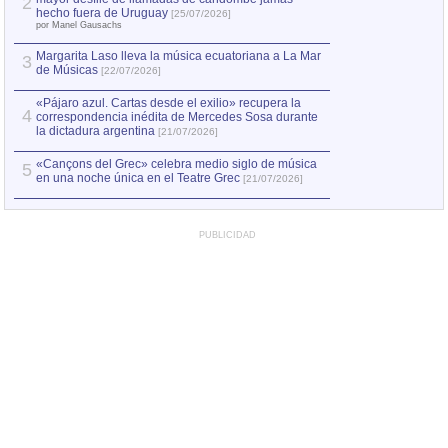
2
Capturan en Chile
2
hecho fuera de Uruguay
[25/07/2026]
el asesinato de Ví
por Manel Gausachs
Margarita Laso lleva la música ecuatoriana a La Mar
Margarita Laso ll
3
3
de Músicas
de Músicas
[22/07/2026]
[22/07
«Pájaro azul. Cartas desde el exilio» recupera la
4
correspondencia inédita de Mercedes Sosa durante
la dictadura argentina
[21/07/2026]
«Cançons del Grec» celebra medio siglo de música
5
en una noche única en el Teatre Grec
[21/07/2026]
PUBLICIDAD