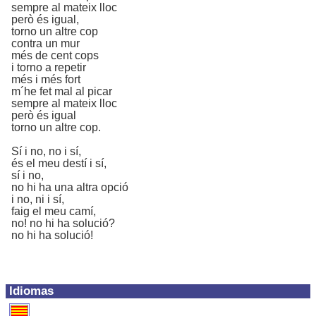
sempre al mateix lloc
però és igual,
torno un altre cop
contra un mur
més de cent cops
i torno a repetir
més i més fort
m´he fet mal al picar
sempre al mateix lloc
però és igual
torno un altre cop.
Sí i no, no i sí,
és el meu destí i sí,
sí i no,
no hi ha una altra opció
i no, ni i sí,
faig el meu camí,
no! no hi ha solució?
no hi ha solució!
Idiomas