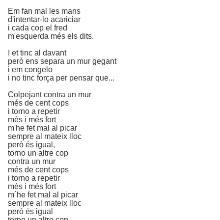
Em fan mal les mans
d'intentar-lo acariciar
i cada cop el fred
m'esquerda més els dits.
I et tinc al davant
però ens separa un mur gegant
i em congelo
i no tinc força per pensar que...
Colpejant contra un mur
més de cent cops
i torno a repetir
més i més fort
m'he fet mal al picar
sempre al mateix lloc
però és igual,
torno un altre cop
contra un mur
més de cent cops
i torno a repetir
més i més fort
m´he fet mal al picar
sempre al mateix lloc
però és igual
torno un altre cop.