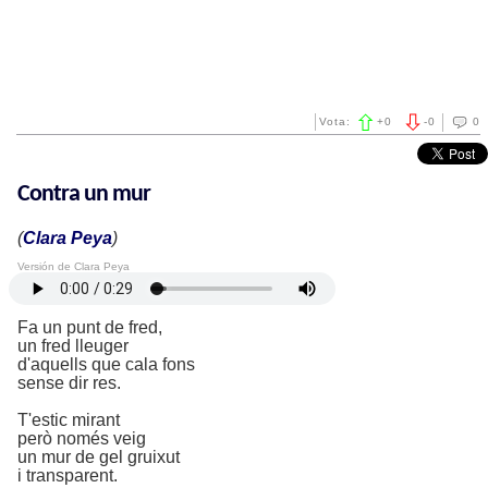
Vota:
+
0
-
0
0
Contra un mur
(
Clara Peya
)
Versión de Clara Peya
Fa un punt de fred,
un fred lleuger
d'aquells que cala fons
sense dir res.
T'estic mirant
però només veig
un mur de gel gruixut
i transparent.