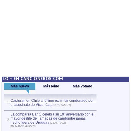
LO + EN CANCIONEROS.COM
Más nuevo
Más leído
Más votado
Capturan en Chile al último exmilitar condenado por
La comparsa Bantú
1
el asesinato de Víctor Jara
mayor desfile de
1
[27/07/2026]
hecho fuera de U
por Manel Gausachs
La comparsa Bantú celebra su 10º aniversario con el
mayor desfile de llamadas de candombe jamás
2
Capturan en Chile
2
hecho fuera de Uruguay
[25/07/2026]
el asesinato de Ví
por Manel Gausachs