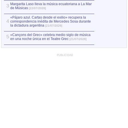
Margarita Laso lleva la música ecuatoriana a La Mar
3
de Músicas
[22/07/2026]
«Pájaro azul. Cartas desde el exilio» recupera la
4
correspondencia inédita de Mercedes Sosa durante
la dictadura argentina
[21/07/2026]
«Cançons del Grec» celebra medio siglo de música
5
en una noche única en el Teatre Grec
[21/07/2026]
PUBLICIDAD