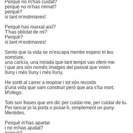
Perquè no m'has cuidat?
perquè no m'has mimat?
perquè?
si tant m'estimaves!
Perquè has marxat així?
T'has oblidat de mi?
Perquè?
si tant m'estimaves!
Sento que la vida se m'escapa mentre espero el teu
somriure,
una carícia, una mirada que tant temps vas oferir-me
i que ara són només imatges del passat que volen
lluny i més lluny i més lluny.
He sortit al carrer a respirar i tot són records
d'una vida que vam construir però que ara s'ha mort.
M'ofego.
Tots son frases que em dic per cuidar-me, per cuidar de tu.
Per tancar jo la porta o posar-li, simplement un puny.
Mentides.
Perquè m'has apartat
i no m'has ajudat?
perquè?