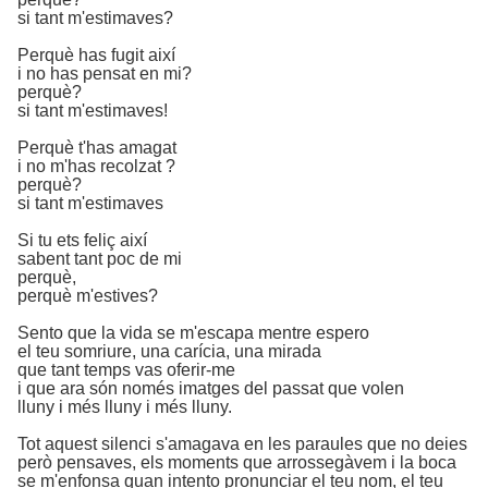
si tant m'estimaves?
Perquè has fugit així
i no has pensat en mi?
perquè?
si tant m'estimaves!
Perquè t'has amagat
i no m'has recolzat ?
perquè?
si tant m'estimaves
Si tu ets feliç així
sabent tant poc de mi
perquè,
perquè m'estives?
Sento que la vida se m'escapa mentre espero
el teu somriure, una carícia, una mirada
que tant temps vas oferir-me
i que ara són només imatges del passat que volen
lluny i més lluny i més lluny.
Tot aquest silenci s'amagava en les paraules que no deies
però pensaves, els moments que arrossegàvem i la boca
se m'enfonsa quan intento pronunciar el teu nom, el teu