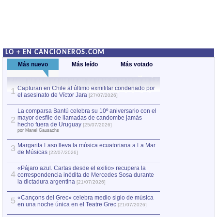
LO + EN CANCIONEROS.COM
Más nuevo
Más leído
Más votado
Capturan en Chile al último exmilitar condenado por
La comparsa Bantú
1
el asesinato de Víctor Jara
mayor desfile de
1
[27/07/2026]
hecho fuera de U
por Manel Gausachs
La comparsa Bantú celebra su 10º aniversario con el
mayor desfile de llamadas de candombe jamás
2
Capturan en Chile
2
hecho fuera de Uruguay
[25/07/2026]
el asesinato de Ví
por Manel Gausachs
Margarita Laso lleva la música ecuatoriana a La Mar
3
de Músicas
[22/07/2026]
«Pájaro azul. Cartas desde el exilio» recupera la
4
correspondencia inédita de Mercedes Sosa durante
la dictadura argentina
[21/07/2026]
«Cançons del Grec» celebra medio siglo de música
5
en una noche única en el Teatre Grec
[21/07/2026]