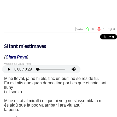
Vota:
+
0
-
0
0
Si tant m'estimaves
(
Clara Peya
)
Versión de Clara Peya
M'he llevat, ja no hi ets, tinc un buit, no se res de tu.
Fa mil nits que quan dormo tinc por i es que et noto tant
lluny
i et somio.
M'he mirat al mirall i el que hi veig no s'assembla a mi,
és algú que fa poc va arribar i ara viu aquí,
la pena.