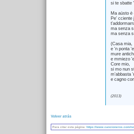
si te sbatte 
Ma aùsto è 
Pe' cciente 
t'addormarr
ma senza s
ma senza s
(Casa mia,
e 'n ponta 'e
mure antiche
e mmiezo '
Core mio,
si mo nun st
m'abbasta '
e cagno com
(2013)
Volver atrás
Para citar esta página:
https://www.cancioneros.com/nc/