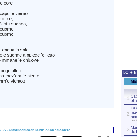
'o core.
capo 'e vierno.
juorne,
à 'stu suonno,
cuorno,
cuorno.
 lengua 'o sole,
 e suonne a ppiede 'e lietto
e mmane 'e chiuove.
ongo allero,
LO + 
na mez'ora 'e niente
m'o viento.)
Má
Cap
1
el 
La 
may
2
hec
por 
Mar
3
17229/0/supportico-della-vita-n2-alessio-arena
de 