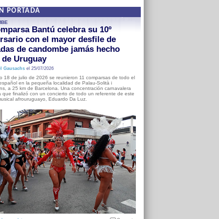
EN PORTADA
MBE
mparsa Bantú celebra su 10º
rsario con el mayor desfile de
adas de candombe jamás hecho
a de Uruguay
l Gausachs
el 25/07/2026
o 18 de julio de 2026 se reunieron 11 comparsas de todo el
o español en la pequeña localidad de Palau-Solità i
s, a 25 km de Barcelona. Una concentración carnavalera
 que finalizó con un concierto de todo un referente de este
usical afrouruguayo, Eduardo Da Luz.