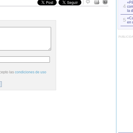
«Pá
4
cor
la 
«Ca
5
en 
PUBLICID
cepto las
condiciones de uso