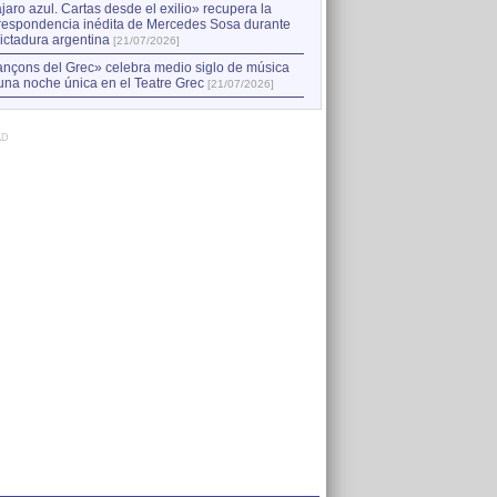
jaro azul. Cartas desde el exilio» recupera la
respondencia inédita de Mercedes Sosa durante
dictadura argentina
[21/07/2026]
nçons del Grec» celebra medio siglo de música
una noche única en el Teatre Grec
[21/07/2026]
AD