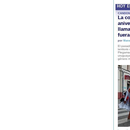
HOY 
CANDO
La co
anive
llam
fuer
por
Mane
El pasad
territori
Plegaman
uruguaya
género m