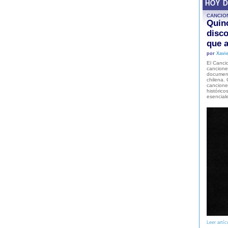
HOY 
CANCIO
Quinc
disco
que a
por
Xavie
El Cancio
cancione
document
chilena. 
canciones
histórico
esencial
Leer artíc