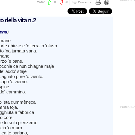
PUBLICID
Vota:
+
0
-
0
Comentar
o della vita n.2
rena
)
 mane
rte chiuse e 'n terra 'o 'nfuso
to 'na jurnata sana.
 mane
urzo 'e pane,
occhie ca nun chiagne maje
e' addo' staje
cagnato pure 'o viento.
apo 'e vierno.
spine
ddo' cammino.
to 'sta dummèneca
mma toja,
PUBLICID
gghiuta a fabbrica
'o core.
e tu sulo piènzeme
ccia 'o muro
 ca te parlano,