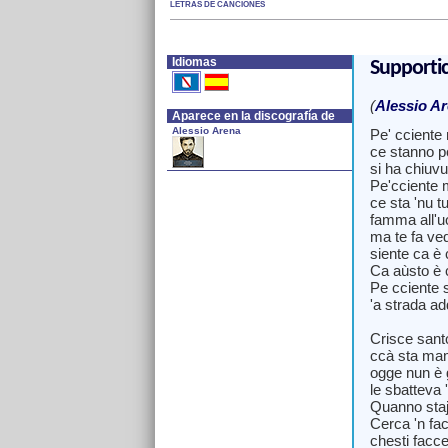
LETRAS DE CANCIONES
Idiomas
Supportic
(
Alessio A
Aparece en la discografía de
Alessio Arena
Pe' cciente
ce stanno po
si ha chiuvu
Pe'cciente
ce sta 'nu t
famma all'u
ma te fa ved
siente ca è 
Ca aùsto è c
Pe cciente 
'a strada a
Crisce san
ccà sta ma
ogge nun è 
le sbatteva 
Quanno staj
Cerca 'n fa
chesti facce