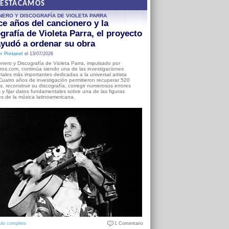
DESTACAMOS
NERO Y DISCOGRAFÍA DE VIOLETA PARRA
e años del cancionero y la
grafía de Violeta Parra, el proyecto
yudó a ordenar su obra
r Pintanel
el 13/07/2026
nero y Discografía de Violeta Parra, impulsado por
ros.com, continúa siendo una de las investigaciones
ales más importantes dedicadas a la universal artista
Cuatro años de investigación permitieron recuperar 520
, reconstruir su discografía, corregir numerosos errores
s y fijar datos fundamentales sobre una de las figuras
es de la música latinoamericana.
ulo completo
1 Comentario