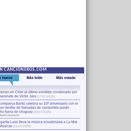
EN CANCIONEROS.COM
s nuevo
Más leído
Más votado
turan en Chile al último exmilitar condenado por
La comparsa Bantú celebra s
asesinato de Víctor Jara
mayor desfile de llamadas
1
[27/07/2026]
hecho fuera de Uruguay
[25
comparsa Bantú celebra su 10º aniversario con el
por Manel Gausachs
or desfile de llamadas de candombe jamás
Capturan en Chile al último
2
ho fuera de Uruguay
[25/07/2026]
el asesinato de Víctor Jara
[
Manel Gausachs
garita Laso lleva la música ecuatoriana a La Mar
Músicas
[22/07/2026]